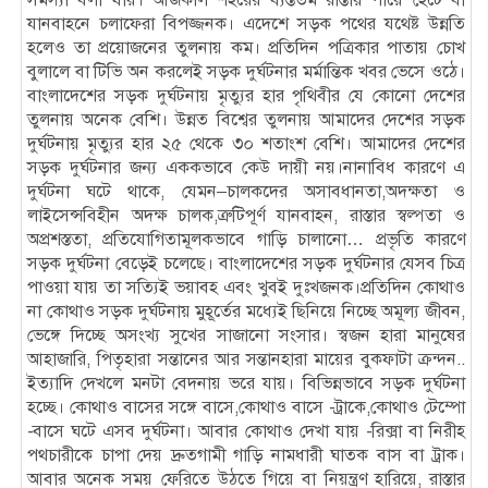
যানবাহনে চলাফেরা বিপজ্জনক। এদেশে সড়ক পথের যথেষ্ট উন্নতি
হলেও তা প্রয়োজনের তুলনায় কম। প্রতিদিন পত্রিকার পাতায় চোখ
বুলালে বা টিভি অন করলেই সড়ক দুর্ঘটনার মর্মান্তিক খবর ভেসে ওঠে।
বাংলাদেশের সড়ক দুর্ঘটনায় মৃত্যুর হার পৃথিবীর যে কোনো দেশের
তুলনায় অনেক বেশি। উন্নত বিশ্বের তুলনায় আমাদের দেশের সড়ক
দুর্ঘটনায় মৃত্যুর হার ২৫ থেকে ৩০ শতাংশ বেশি। আমাদের দেশের
সড়ক দুর্ঘটনার জন্য এককভাবে কেউ দায়ী নয়।নানাবিধ কারণে এ
দুর্ঘটনা ঘটে থাকে, যেমন–চালকদের অসাবধানতা,অদক্ষতা ও
লাইসেন্সবিহীন অদক্ষ চালক,ত্রুটিপূর্ণ যানবাহন, রাস্তার স্বল্পতা ও
অপ্রশস্ততা, প্রতিযোগিতামূলকভাবে গাড়ি চালানো… প্রভৃতি কারণে
সড়ক দুর্ঘটনা বেড়েই চলেছে। বাংলাদেশের সড়ক দুর্ঘটনার যেসব চিত্র
পাওয়া যায় তা সত্যিই ভয়াবহ এবং খুবই দুঃখজনক।প্রতিদিন কোথাও
না কোথাও সড়ক দুর্ঘটনায় মুহূর্তের মধ্যেই ছিনিয়ে নিচ্ছে অমূল্য জীবন,
ভেঙ্গে দিচ্ছে অসংখ্য সুখের সাজানো সংসার। স্বজন হারা মানুষের
আহাজারি, পিতৃহারা সন্তানের আর সন্তানহারা মায়ের বুকফাটা ক্রন্দন..
ইত্যাদি দেখলে মনটা বেদনায় ভরে যায়। বিভিন্নভাবে সড়ক দুর্ঘটনা
হচ্ছে। কোথাও বাসের সঙ্গে বাসে,কোথাও বাসে -ট্রাকে,কোথাও টেম্পো
-বাসে ঘটে এসব দুর্ঘটনা। আবার কোথাও দেখা যায় -রিক্সা বা নিরীহ
পথচারীকে চাপা দেয় দ্রুতগামী গাড়ি নামধারী ঘাতক বাস বা ট্রাক।
আবার অনেক সময় ফেরিতে উঠতে গিয়ে বা নিয়ন্ত্রণ হারিয়ে, রাস্তার