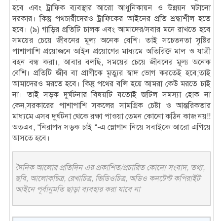
হবে এবং ট্রাফিক ব্যবস্থার আরো আধুনিকায়ন ও উন্নয়ন ঘটানো
দরকার। কিন্তু পথচারীদেরও ট্রাফিকের আইনের প্রতি শ্রদ্ধাশীল হতে
হবে। (৯) গাড়ির প্রতিটি চালক এবং আমাদের/সবার মনে রাখতে হবে
সময়ের চেয়ে জীবনের মূল্য অনেক বেশি। তাই সচেতনতা সৃষ্টির
পাশাপাশি প্রয়োজনে আইন প্রয়োগের মাধ্যমে অতিরিক্ত মাল ও যাত্রী
বহন বন্ধ করা।, আবার বলছি, সময়ের চেয়ে জীবনের মূল্য অনেক
বেশি। প্রতিটি জীব বা প্রাণীকে মৃত্যুর স্বাদ ভোগ করতেই হবে;তাই
আমাদেরও মরতে হবে। কিন্তু পথের বলি হয়ে আমরা কেউ মরতে চাই
না। তাই সড়ক দুর্ঘটনার বিষয়টি যতোই জটিল সমস্যা হোক না
কেন,সরকারের পাশাপাশি সকলের সামগ্রিক চেষ্টা ও আন্তরিকতার
মাধ্যমে এসব দুর্ঘটনা থেকে রক্ষা পাওয়া তেমন কোনো কঠিন কাজ নয়!!
অতএব, “নিরাপদ সড়ক চাই “-এ স্লোগান নিয়ে সবাইকে আরো এগিয়ে
আসতে হবে।
দৈনিক আলোর প্রতিদিন এর প্রকাশিত/প্রচারিত কোনো সংবাদ, তথ্য,
ছবি, আলোকচিত্র, রেখাচিত্র, ভিডিওচিত্র, অডিও কনটেন্ট কপিরাইট
আইনে পূর্বানুমতি ছাড়া ব্যবহার করা যাবে না