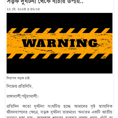
সড়ক দুর্ঘটনা থেকে বাঁচার উপায়..
২২ মে, ২০২৩ ৫:৪৬:০৪
নিরাপদ সড়ক চাই
নিজেস্ব প্রতিনিধি,
রাঙ্গাবালী,পটুয়াখালী।
প্রতিদিন কতো দুর্ঘটনা সংঘটিত হচ্ছে আমাদের সৃষ্ট স্বাভাবিক
জীবনযাপনের ক্ষেত্রে, সড়ক দুর্ঘটনা তারমধ্যে অন্যতম একটি জাতীয়
সমস্যা বলা যায়। আজকাল শহরের ব্যস্ততম রাস্তায় পায়ে হেঁটে বা