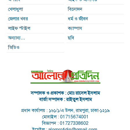
খেলাধুলা
বিনোদন
জেলার খবর
ধর্ম ও জীবন
লাইফ স্টাইল
ক্যাম্পাস
অন্যান্য…
ছবি
ভিডিও
সম্পাদক ও প্রকাশক : মোঃ রাসেল ইসলাম
বার্তা সম্পাদক : রাইতুল ইসলাম
প্রধান কার্যালয় : ১৬১/১/এ উলন, রামপুরা, ঢাকা-১২১৯
মোবাইল : 01715674001
বিজ্ঞাপন : 01727338602
ইমেইল : alorprotidin@gmail.com,