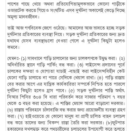
পাশের গাছে খেয়ে অথবা প্রতিযোগিতামূলকভাবে কোনো গাড়ীকে
ওভারটেক করতে গিয়েও সংঘটিত এসব দুর্ঘটনা অকালেই কেড়ে নিচ্ছে
অমূল্য মানবজীবন।
তাই আজ গণবিবেক জেগে ওঠেছে। আমাদের আজ ভাবতে হচ্ছে সড়ক
দুর্ঘটনার প্রতিকারের ব্যবস্থা নিয়ে। সড়ক দুর্ঘটনা প্রতিকারের জন্য দ্রুত
যথাযথ যেসব ব্যবস্থাগুলো নেওয়া গেলে এ দুর্ঘটনা কিছুটা হলেও
কমবে।
যেমনঃ- (১) সাবধানে গাড়ি চালানোর জন্য চালকগণকে উদ্বুদ্ধ করা। (২)
অনির্ধারিত স্থানে গাড়ি পার্কিং বন্ধ করা। (৩) লাইসেন্স প্রদানের পূর্বে
চালকের দক্ষতা ও যোগ্যতা যাচাই -বাছাই করা লাইসেন্সবিহীন কেউ
যেনো গাড়ি চালাতে না পারে সেদিকে খেয়াল রাখা। (৪) গাড়ি রাস্তায়
বের করার আগে এর যান্ত্রিক কার্যকারিতা সম্পর্কে নিশ্চিত হতে পারলে
দুর্ঘটনা কিছুটা হলেও হ্রাস পাবে। (৫) সড়ক দুর্ঘটনার শাস্তি অর্থাৎ
সিআর পিসির ৩০৪ বি ধারা পরিবর্তন করে সাজার পরিমাণ ৭ বছর
থেকে ৩ বছর করা হয়েছে। এ শাস্তির মেয়াদ আরো বাড়ানো দরকার।
(৬) রাস্তায় পরিবহনে চাঁদাবাজি বন্ধ করার জন্য প্রয়োজনীয় ব্যবস্থা গ্রহণ
করা। (৭) হাইওয়েতে যে কোনো মানুষ বা প্রাণী চালিত বাহন চলাচল
বন্ধ করে তাদের জন্য বিকল্প রাস্তা তৈরি করা দরকার। (৮)ফুটপাত
হকারদের দখলমুক্ত করে পথচারীদের চলাচলের উপযোগী করে তুলতে