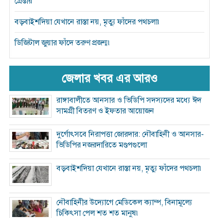
গ্রেপ্তার
বড়বাইশদিয়া যেখানে রাস্তা নয়, মৃত্যু ফাঁদের পথচলা৷
ডিজিটাল জুয়ার ফাঁদে তরুণ প্রজন্ম৷
জেলার খবর এর আরও
রাঙ্গাবালীতে আনসার ও ভিডিপি সদস্যদের মধ্যে ঈদ
সামগ্রী বিতরণ ও ইফতার আয়োজন
দুর্গোৎসবে নিরাপত্তা জোরদার: নৌবাহিনী ও আনসার-
ভিডিপির নজরদারিতে মণ্ডপগুলো
বড়বাইশদিয়া যেখানে রাস্তা নয়, মৃত্যু ফাঁদের পথচলা৷
নৌবাহিনীর উদ্যোগে মেডিকেল ক্যাম্প, বিনামূল্যে
চিকিৎসা পেল শত শত মানুষ৷