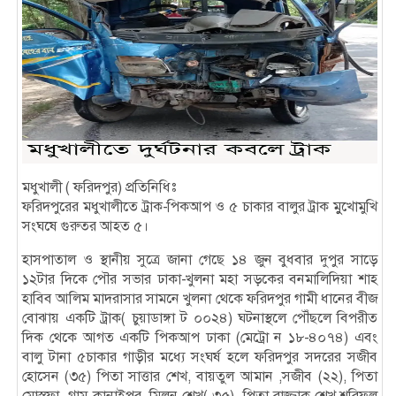
মধুখালী ( ফরিদপুর) প্রতিনিধিঃ
ফরিদপুরের মধুখালীতে ট্রাক-পিকআপ ও ৫ চাকার বালুর ট্রাক মুুখোমুখি
সংঘষে গুরুতর আহত ৫।
হাসপাতাল ও স্থানীয় সুত্রে জানা গেছে ১৪ জুন বুধবার দুপুর সাড়ে
১২টার দিকে পৌর সভার ঢাকা-খুলনা মহা সড়কের বনমালিদিয়া শাহ
হাবিব আলিম মাদরাসার সামনে খুলনা থেকে ফরিদপুর গামী ধানের বীজ
বোঝায় একটি ট্রাক( চুয়াডাঙ্গা ট ০০২৪) ঘটনাস্থলে পৌঁছলে বিপরীত
দিক থেকে আগত একটি পিকআপ ঢাকা (মেট্রো ন ১৮-৪০৭৪) এবং
বালু টানা ৫চাকার গাড়ীর মধ্যে সংঘর্ষ হলে ফরিদপুর সদরের সজীব
হোসেন (৩৫) পিতা সাত্তার শেখ, বায়তুল আমান ,সজীব (২২), পিতা
মোস্তফা ,গ্রাম কানাইপুর, মিলন শেখ( ৩৫), পিতা রাজ্জাক শেখ,শরিফুল