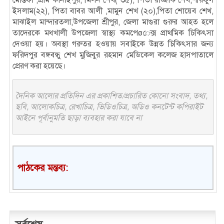
ইসলাম(২২), পিতা বাবর আলী ,মামুন শেখ (২০),পিতা শোয়েব শেখ,
মাঝাইল মান্দারতলা,উপজেলা শ্রীপুর, জেলা মাগুরা গুরুর আহত হলে
তাদেরকে মধখালী উপজেলা স্বাস্থ্য কমপেøেক্স প্রাথমিক চিকিৎসা
দেওয়া হয়। অবস্থা গরুতর হওয়ায় সবাইকে উন্নত চিকিৎসার জন্য
ফরিদপুর বঙ্গবন্ধু শেখ মুজিবুর রহমান মেডিকেল কলেজ হাসপাতালে
প্রেরণ করা হয়েছে।
দৈনিক আলোর প্রতিদিন এর প্রকাশিত/প্রচারিত কোনো সংবাদ, তথ্য,
ছবি, আলোকচিত্র, রেখাচিত্র, ভিডিওচিত্র, অডিও কনটেন্ট কপিরাইট
আইনে পূর্বানুমতি ছাড়া ব্যবহার করা যাবে না
পাঠকের মন্তব্য: