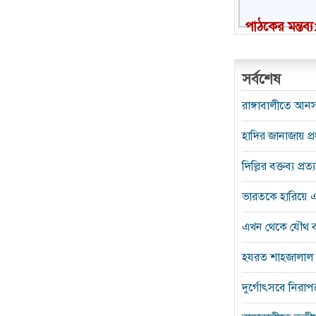
পাঠকের মন্তব্য
সর্বশেষ
রাঙ্গাবালীতে আন
হাদির জানাজায় প্
দিল্লির বক্তব্য প্
ভারতকে হারিয়ে এশ
এখন থেকে যৌথ ব
হযরত শাহজালাল আ
দুর্গোৎসবে নিরা