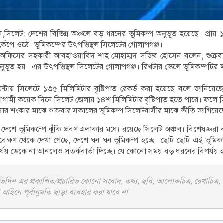
সিলেট: দেশের বিভিন্ন অঞ্চলে বড় ধরনের ভূমিকম্প অনুভূত হয়েছে। প্রায় ১৫
কেঁপে ওঠে। ভূমিকম্পের উৎপত্তিস্থল সিলেটের গোলাপগঞ্জ।
অফিসের সহকারী আবহাওয়াবিদ শাহ মোহাম্মদ সজিব হোসেন বলেন, শুক্রব
নুভূত হয়। এর উৎপত্তিস্থল সিলেটের গোলাপগঞ্জ। রিখটার স্কেলে ভূমিকম্পটির 
্টায় সিলেটে ১৩৫ মিলিমিটার বৃষ্টিপাত রেকর্ড করা হয়েছে বলে জানিয়ে
ামী কয়েক দিনে সিলেট জেলায় ১৪শ মিলিমিটার বৃষ্টিপাত হতে পারে। ফলে স
্যার শংকার মাঝে শুক্রবার সকালের ভূমিকম্প সিলেটবাসীর মাঝে ভীতি জাগিয়েছ
 দেশে ভূমিকম্পে ঝুঁকি প্রবণ এলাকার মধ্যে রয়েছে সিলেট অঞ্চল। বিশেষজ্ঞ
্যবেক্ষণ থেকে দেখা গেছে, দেশে ঘন ঘন ভূমিকম্প হচ্ছে। ছোট ছোট এই ভূমি
যয় ডেকে না আনলেও সতর্কবার্তা দিচ্ছে। যে কোনো সময় বড় ধরনের বিপর্যয় 
দিন এর প্রকাশিত/প্রচারিত কোনো সংবাদ, তথ্য, ছবি, আলোকচিত্র, রেখাচিত্র,
আইনে পূর্বানুমতি ছাড়া ব্যবহার করা যাবে না