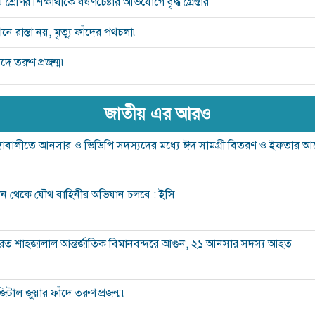
শ্রেণির শিক্ষার্থীকে ধর্ষণচেষ্টার অভিযোগে বৃদ্ধ গ্রেপ্তার
 রাস্তা নয়, মৃত্যু ফাঁদের পথচলা৷
দে তরুণ প্রজন্ম৷
জাতীয় এর আরও
ঙ্গাবালীতে আনসার ও ভিডিপি সদস্যদের মধ্যে ঈদ সামগ্রী বিতরণ ও ইফতার
ন থেকে যৌথ বাহিনীর অভিযান চলবে : ইসি
রত শাহজালাল আন্তর্জাতিক বিমানবন্দরে আগুন, ২১ আনসার সদস্য আহত
িটাল জুয়ার ফাঁদে তরুণ প্রজন্ম৷