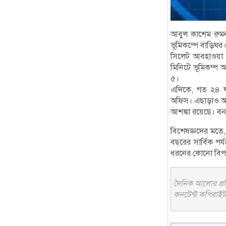
আবুল কাশেম রুমন,
ভূমিকম্পে বাড়িঘর 
সিলেট আবহাওয়া 
মিনিটে ভূমিকম্প অ
৫।
এদিকে, গত ২৪ ঘণ
অফিস। এছাড়াও আগ
আশঙ্কা রয়েছে। বন
বিশেষজ্ঞদের মতে,
বছরের সার্বিক পর
ধরনের কোনো বিপর্
দৈনিক আলোর প্রতি
কনটেন্ট কপিরাইট 