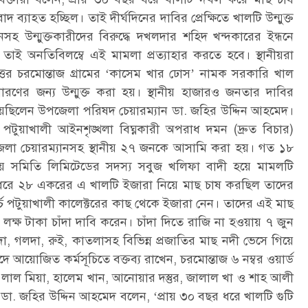
ব্যাহত হচ্ছিল। তাই দীর্ঘদিনের দাবির প্রেক্ষিতে খালটি উন্মুক্ত
উন্মুক্তকারীদের বিরুদ্ধে দখলদার শহিদ খন্দকারের ইন্ধনে
াই অনতিবিলম্বে এই মামলা প্রত্যাহার করতে হবে। স্থানীয়রা
্তর চরমোন্তাজ গ্রামের ‘কাসেম খার ঢোস’ নামক সরকারি খাল
ণের জন্য উন্মুক্ত করা হয়। স্থানীয় হাজারও জনতার দাবির
 দিয়েছিলেন উপজেলা পরিষদ চেয়ারম্যান ডা. জহির উদ্দিন আহমেদ।
পটুয়াখালী আইনশৃঙ্খলা বিঘ্নকারী অপরাধ দমন (দ্রুত বিচার)
া চেয়ারম্যানসহ স্থানীয় ২৭ জনকে আসামি করা হয়। গত ১৮
 সমিতি লিমিটেডের সদস্য সবুজ খলিফা বাদী হয়ে মামলটি
 ধরে ২৮ একরের এ খালটি ইজারা নিয়ে মাছ চাষ করছিল তাদের
্চ পটুয়াখালী কালেক্টরের কাছ থেকে ইজারা নেন। তাদের এই মাছ
ক্ষ টাকা চাঁদা দাবি করেন। চাঁদা দিতে রাজি না হওয়ায় ৭ জুন
, গলদা, রুই, কাতলাসহ বিভিন্ন প্রজাতির মাছ নদী ভেসে গিয়ে
ে আয়োজিত কর্মসূচিতে বক্তব্য রাখেন, চরমোন্তাজ ৬ নম্বর ওয়ার্ড
য লাল মিয়া, হালেম খান, আনোয়ার দস্তুর, জালাল খা ও শাহ আলী
 ডা. জহির উদ্দিন আহমেদ বলেন, ‘প্রায় ৩০ বছর ধরে খালটি গুটি