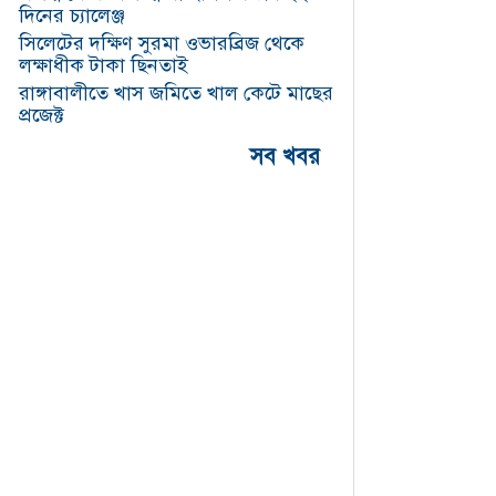
আন্তর্জাতিক বিমানবন্দরে
দিনের চ্যালেঞ্জ
আগুন, ২১ আনসার সদস্য
সিলেটের দক্ষিণ সুরমা ওভারব্রিজ থেকে
আহত
লক্ষাধীক টাকা ছিনতাই
১৮, অক্টোবর, ২০২৫ ৯:১০
রাঙ্গাবালীতে খাস জমিতে খাল কেটে মাছের
প্রজেক্ট
দুর্গোৎসবে নিরাপত্তা
জোরদার: নৌবাহিনী ও
সব খবর
আনসার-ভিডিপির
নজরদারিতে মণ্ডপগুলো
১, অক্টোবর, ২০২৫ ৪:৩০
রাঙ্গাবালীতে তৃতীয় শ্রেণির
শিক্ষার্থীকে ধর্ষণচেষ্টার
অভিযোগে বৃদ্ধ গ্রেপ্তার
১৫, আগস্ট, ২০২৫ ৭:২৪
বড়বাইশদিয়া যেখানে রাস্তা
নয়, মৃত্যু ফাঁদের পথচলা৷
১১, আগস্ট, ২০২৫ ৭:৫৫
ডিজিটাল জুয়ার ফাঁদে তরুণ
প্রজন্ম৷