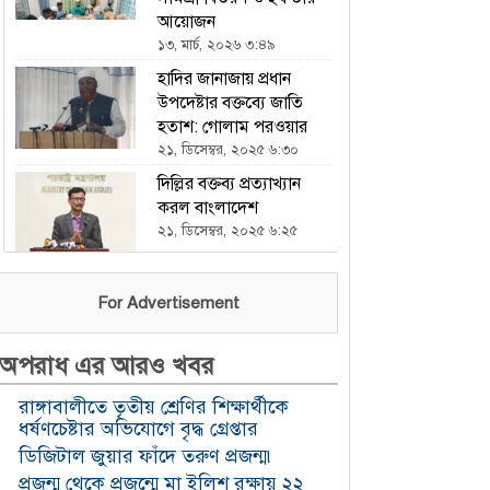
আয়োজন
১৩, মার্চ, ২০২৬ ৩:৪৯
হাদির জানাজায় প্রধান
উপদেষ্টার বক্তব্যে জাতি
হতাশ: গোলাম পরওয়ার
২১, ডিসেম্বর, ২০২৫ ৬:৩০
দিল্লির বক্তব্য প্রত্যাখ্যান
করল বাংলাদেশ
২১, ডিসেম্বর, ২০২৫ ৬:২৫
ভারতকে হারিয়ে এশিয়া
For Advertisement
কাপে চ্যাম্পিয়ন পাকিস্তান
২১, ডিসেম্বর, ২০২৫ ৬:২৩
অপরাধ এর আরও খবর
এখন থেকে যৌথ বাহিনীর
অভিযান চলবে : ইসি
রাঙ্গাবালীতে তৃতীয় শ্রেণির শিক্ষার্থীকে
২১, ডিসেম্বর, ২০২৫ ৬:২১
ধর্ষণচেষ্টার অভিযোগে বৃদ্ধ গ্রেপ্তার
ডিজিটাল জুয়ার ফাঁদে তরুণ প্রজন্ম৷
হযরত শাহজালাল
প্রজন্ম থেকে প্রজন্মে মা ইলিশ রক্ষায় ২২