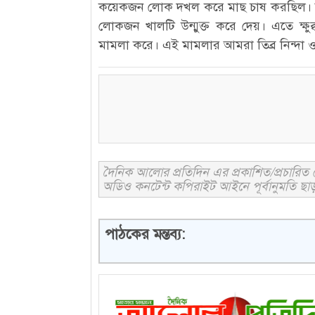
কয়েকজন লোক দখল করে মাছ চাষ করছিল। যার ক
লোকজন খালটি উন্মুক্ত করে দেয়। এতে ক্ষু
মামলা করে। এই মামলার আমরা তিব্র নিন্দা ও
দৈনিক আলোর প্রতিদিন এর প্রকাশিত/প্রচারিত ক
অডিও কনটেন্ট কপিরাইট আইনে পূর্বানুমতি ছাড়
পাঠকের মন্তব্য: