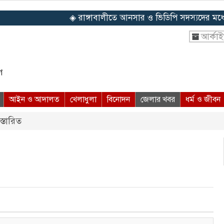
◈ রাঙ্গাবালীতে আনসার ও ভিডিপি সদস্যদের মধ্যে ঈদ স
আর্কা
ে
আইন ও আদালত
খেলাধুলা
বিনোদন
জেলার খবর
ধর্ম ও জীবন
স্তারিত