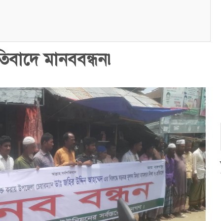
রতিবাদে মানববন্ধন৷