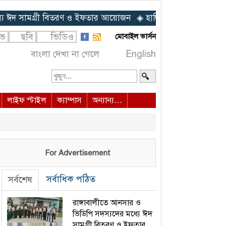
ামগ্রী বিতরণ ও ইফতার আয়োজন
◈ হাদির জানাজায় প্রধান উপদেষ্টার ব
ইভ
ছবি
ভিডিও
মোবাইল ভার্সন
বাংলা দেখা না গেলে
English
লাইফ স্টাইল
ক্যাম্পাস
অন্যান্য…
For Advertisement
সর্বাধিক পঠিত
সর্বশেষ
রাঙ্গাবালীতে আনসার ও
ভিডিপি সদস্যদের মধ্যে ঈদ
সামগ্রী বিতরণ ও ইফতার