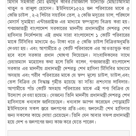
হিসাব সহকারী মোঃ হুমায়ুন কবির।ডিজিটাল উদ্যোক্ত মোছাঃআসমা
খাতুন ও রাব্বুল হোসেন। ইউনিয়নে১৫২২ জন পরিবারের মাঝে ৫
কেজি চাউল , ২-২ লিটার সয়াবিন তেল, ২ কেজি মসুরের ডাল, পরিষদে
মেসার্স সুমাইয়া এন্টারপ্রাইজ এর মাধ্যমে স্বল্পমূল্যে বিক্রয় করা হয়।
গণপ্রজাতন্ত্রী বাংলাদেশ সরকারের মাননীয় প্রধানমন্ত্রীর দেশরত্ন শেখ
হাসিনার নির্দেশনায় এই প্রথম সারা বাংলাদেশে ১ কোটি পরিবারের
মাঝে টিসিবির মাধ্যমে ৩০ টাকা ধরে ৫ কেজি চাউল বিক্রিরঅনুমতি
দেওয়া হয়। এবং আগামীতে ৫ কোটি পরিবারকে এর আওতাভুক্ত করা
হবে বলে সরকার প্রধান ঘোষণা দিয়েছেন। সাংবাদিকদের সাথে
চেয়ারম্যান মহোদের কথা হলে তিনি বলেন, গণপ্রজাতন্ত্রী বাংলাদেশ
সরকার এর মাননীয় প্রধানমন্ত্রী দেশরত্ন শেখ হাসিনা টিসিবির মাধ্যমে
অসহায় এবং গরীব পরিবারের মাঝে যে স্বল্প মূল্যে চাউল, ডাউল,এবং
তেল বিক্রির যে সিদ্ধান্ত গৃহীত হয়েছে তা সত্যি প্রশংসার দাবিদার।
আগামীতে পাঁচ কোটি অসহায় পরিবারের মাঝে এই পণ্য বিক্রির যে
উদ্যোগ নেওয়া হয়েছে। সেজন্যে তিনি মাননীয় প্রধানমন্ত্রী দেশরত্ন শেখ
হাসিনাকে ধন্যবাদ জানিয়েছেন। ধন্যবাদ জ্ঞাপন করেছেন পোড়াহাটি
ইউনিয়নের সকল স্তরে জনগণের প্রতি।এবং জননেত্রী শেখ হাসিনার
জন্য সকলের কাছে দোয়া চেয়েছেন। তিনি যেন আবার সফল প্রধানমন্ত্রী
হয়ে দেশ ও জনগণের জন্য কাজ করে যেতে পারেন।