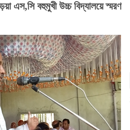
া এস,সি বহুমুখী উচ্চ বিদ্যালয়ে স্মরণ