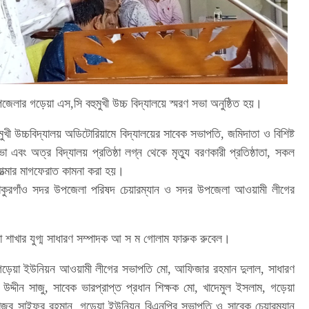
উপজেলার গড়েয়া এস,সি বহুমুখী উচ্চ বিদ্যালয়ে স্মরণ সভা অনুষ্ঠিত হয়।
খী উচ্চবিদ্যালয় অডিটোরিয়ামে বিদ্যালয়ের সাবেক সভাপতি, জমিদাতা ও বিশিষ্ট
ভা এবং অত্র বিদ্যালয় প্রতিষ্ঠা লগ্ন থেকে মৃত্যু বরণকারী প্রতিষ্ঠাতা, সকল
 আত্মার মাগফেরাত কামনা করা হয়।
ঠাকুরগাঁও সদর উপজেলা পরিষদ চেয়ারম্যান ও সদর উপজেলা আওয়ামী লীগের
া শাখার যুগ্ম সাধারণ সম্পাদক আ স ম গোলাম ফারুক রুবেল।
 গড়েয়া ইউনিয়ন আওয়ামী লীগের সভাপতি মো, আফিজার রহমান দুলাল, সাধারণ
দ্দীন সাজু, সাবেক ভারপ্রাপ্ত প্রধান শিক্ষক মো, খাদেমুল ইসলাম, গড়েয়া
াজ্ব সাইফুর রহমান, গড়েয়া ইউনিয়ন বিএনপির সভাপতি ও সাবেক চেয়ারম্যান