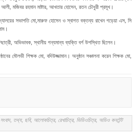
 আলী, মজিবর রহমান মাষ্টার, আখতার হোসেন, রতন চৌধুরী প্রমূখ।
বিদ্যালয়ের সভাপতি মো,মারুফ হোসেন ও স্বাগত বক্তব্য রাখেন গড়েয়া এস, সি
সলাম।
 /ছাত্রী, অভিভাবক, স্থানীয় গন্যমান্য ব্যক্তি বর্গ উপস্থিত ছিলেন।
্ঠানের মৌলভী শিক্ষক মো, বদিউজ্জামান। অনুষ্ঠান সঞ্চালনা করেন শিক্ষক মো,
ংবাদ, তথ্য, ছবি, আলোকচিত্র, রেখাচিত্র, ভিডিওচিত্র, অডিও কনটেন্ট