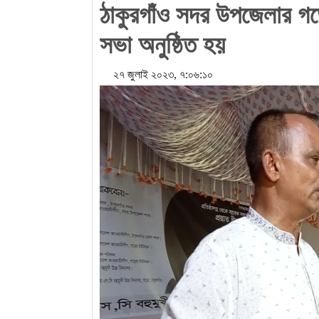
ঠাকুরগাঁও সদর উপজেলার গড়েয়
সভা অনুষ্ঠিত হয়
২৭ জুলাই ২০২৩, ৭:০৬:১০