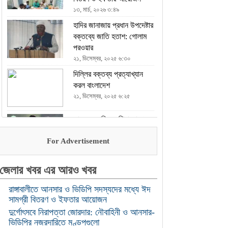
১৩, মার্চ, ২০২৬ ৩:৪৯
হাদির জানাজায় প্রধান উপদেষ্টার
বক্তব্যে জাতি হতাশ: গোলাম
পরওয়ার
২১, ডিসেম্বর, ২০২৫ ৬:৩০
দিল্লির বক্তব্য প্রত্যাখ্যান
করল বাংলাদেশ
২১, ডিসেম্বর, ২০২৫ ৬:২৫
ভারতকে হারিয়ে এশিয়া কাপে
চ্যাম্পিয়ন পাকিস্তান
For Advertisement
২১, ডিসেম্বর, ২০২৫ ৬:২৩
এখন থেকে যৌথ বাহিনীর
জেলার খবর এর আরও খবর
অভিযান চলবে : ইসি
২১, ডিসেম্বর, ২০২৫ ৬:২১
রাঙ্গাবালীতে আনসার ও ভিডিপি সদস্যদের মধ্যে ঈদ
সামগ্রী বিতরণ ও ইফতার আয়োজন
হযরত শাহজালাল আন্তর্জাতিক
দুর্গোৎসবে নিরাপত্তা জোরদার: নৌবাহিনী ও আনসার-
বিমানবন্দরে আগুন, ২১ আনসার
ভিডিপির নজরদারিতে মণ্ডপগুলো