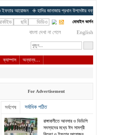
 আয়োজন
◈ হাদির জানাজায় প্রধান উপদেষ্টার বক্তব্যে জাতি হতাশ: গোলাম পরওয়ার
◈
র্কাইভ
ছবি
ভিডিও
মোবাইল ভার্সন
বাংলা দেখা না গেলে
English
ক্যাম্পাস
অন্যান্য…
For Advertisement
সর্বাধিক পঠিত
সর্বশেষ
রাঙ্গাবালীতে আনসার ও ভিডিপি
সদস্যদের মধ্যে ঈদ সামগ্রী
বিতরণ ও ইফতার আয়োজন