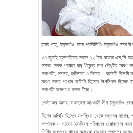
তন্ময় শাহ্, ঠাকুরগাঁও জেলা প্রতিনিধিঃ ঠাকুরগাঁও সদর 
২৭ জুলাই বৃহস্পতিবার সকাল ১২ টায় গড়েয়া এস,সি বহুমু
সমাজ সেবক প্রয়াত বাবু ধীরেন্দ্র নাথ চৌধুরীর স্মরণ স
সভাপতি, সদস্য, জমিদাতা ও শিক্ষক – কর্মচারী বিদেহী
স্মরণ সভায় প্রধান অতিথি হিসেবে উপস্থিত ছিলেন 
সভাপতি অরুণাংশু দত্ত টিটো।
গেস্ট অব অনার, বাংলাদেশ আওয়ামী লীগ ঠাকুরগাঁও জেল
বিশেষ অতিথি হিসেবে উপস্থিত থেকে বক্তব্য রাখেন,
সম্পাদক ও গড়েয়া ইউনিয়ন পরিষদের চেয়ারম্যান রইছ উ
ডিগ্রি কলেজের সাবেক অধ্যক্ষ (অবসর প্রাপ্ত) আলহ