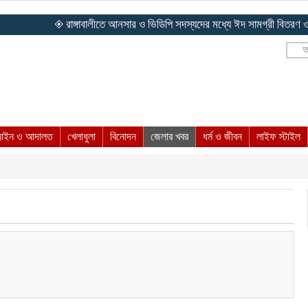
◈ রাঙ্গাবালীতে আনসার ও ভিডিপি সদস্যদের মধ্যে ঈদ সামগ্রী বিতরণ ও ইফতার
আ
ইন ও আদালত
খেলাধুলা
বিনোদন
জেলার খবর
ধর্ম ও জীবন
লাইফ স্টাইল