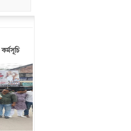
র্মসূচি