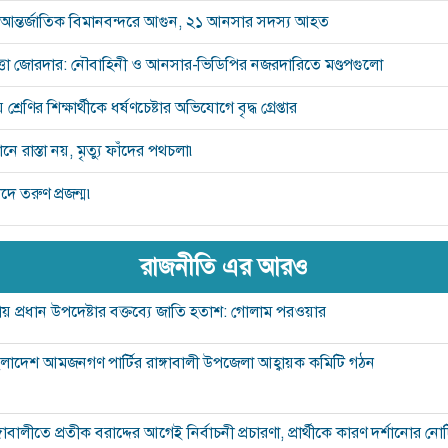
ন্তর্জাতিক বিমানবন্দরে আগুন, ২১ আনসার সদস্য আহত
পত্তা জোরদার: নৌবাহিনী ও আনসার-ভিডিপির নজরদারিতে মণ্ডপগুলো
শ্রেণির শিক্ষার্থীকে ধর্ষণচেষ্টার অভিযোগে বৃদ্ধ গ্রেপ্তার
 রাস্তা নয়, মৃত্যু ফাঁদের পথচলা৷
দে তরুণ প্রজন্ম৷
রাজনীতি এর আরও
য় প্রধান উপদেষ্টার বক্তব্যে জাতি হতাশ: গোলাম পরওয়ার
ংলাদেশ আমজনগণ পার্টির রাঙ্গাবালী উপজেলা আহ্বায়ক কমিটি গঠন
্গাবালীতে প্রতীক বরাদ্দের আগেই নির্বাচনী প্রচারণা, প্রার্থীকে কারণ দর্শানোর ন