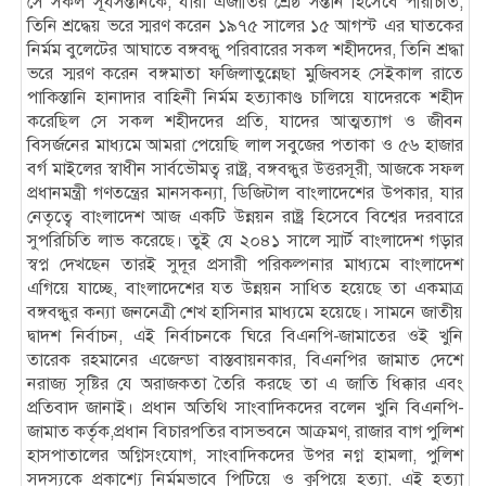
সে সকল সূর্যসন্তানকে, যারা এজাতির শ্রেষ্ঠ সন্তান হিসেবে পরিচিতি,
তিনি শ্রদ্ধেয় ভরে স্মরণ করেন ১৯৭৫ সালের ১৫ আগস্ট এর ঘাতকের
নির্মম বুলেটের আঘাতে বঙ্গবন্ধু পরিবারের সকল শহীদদের, তিনি শ্রদ্ধা
ভরে স্মরণ করেন বঙ্গমাতা ফজিলাতুন্নেছা মুজিবসহ সেইকাল রাতে
পাকিস্তানি হানাদার বাহিনী নির্মম হত্যাকাণ্ড চালিয়ে যাদেরকে শহীদ
করেছিল সে সকল শহীদদের প্রতি, যাদের আত্মত্যাগ ও জীবন
বিসর্জনের মাধ্যমে আমরা পেয়েছি লাল সবুজের পতাকা ও ৫৬ হাজার
বর্গ মাইলের স্বাধীন সার্বভৌমত্ব রাষ্ট্র, বঙ্গবন্ধুর উত্তরসূরী, আজকে সফল
প্রধানমন্ত্রী গণতন্ত্রের মানসকন্যা, ডিজিটাল বাংলাদেশের উপকার, যার
নেতৃত্বে বাংলাদেশ আজ একটি উন্নয়ন রাষ্ট্র হিসেবে বিশ্বের দরবারে
সুপরিচিতি লাভ করেছে। তুই যে ২০৪১ সালে স্মার্ট বাংলাদেশ গড়ার
স্বপ্ন দেখছেন তারই সুদূর প্রসারী পরিকল্পনার মাধ্যমে বাংলাদেশ
এগিয়ে যাচ্ছে, বাংলাদেশের যত উন্নয়ন সাধিত হয়েছে তা একমাত্র
বঙ্গবন্ধুর কন্যা জননেত্রী শেখ হাসিনার মাধ্যমে হয়েছে। সামনে জাতীয়
দ্বাদশ নির্বাচন, এই নির্বাচনকে ঘিরে বিএনপি-জামাতের ওই খুনি
তারেক রহমানের এজেন্ডা বাস্তবায়নকার, বিএনপির জামাত দেশে
নরাজ্য সৃষ্টির যে অরাজকতা তৈরি করছে তা এ জাতি ধিক্কার এবং
প্রতিবাদ জানাই। প্রধান অতিথি সাংবাদিকদের বলেন খুনি বিএনপি-
জামাত কর্তৃক,প্রধান বিচারপতির বাসভবনে আক্রমণ, রাজার বাগ পুলিশ
হাসপাতালের অগ্নিসংযোগ, সাংবাদিকদের উপর নগ্ন হামলা, পুলিশ
সদস্যকে প্রকাশ্যে নির্মমভাবে পিটিয়ে ও কুপিয়ে হত্যা, এই হত্যা