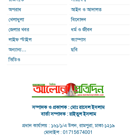
অপরাধ
আইন ও আদালত
খেলাধুলা
বিনোদন
জেলার খবর
ধর্ম ও জীবন
লাইফ স্টাইল
ক্যাম্পাস
অন্যান্য…
ছবি
ভিডিও
সম্পাদক ও প্রকাশক : মোঃ রাসেল ইসলাম
বার্তা সম্পাদক : রাইতুল ইসলাম
প্রধান কার্যালয় : ১৬১/১/এ উলন, রামপুরা, ঢাকা-১২১৯
মোবাইল : 01715674001