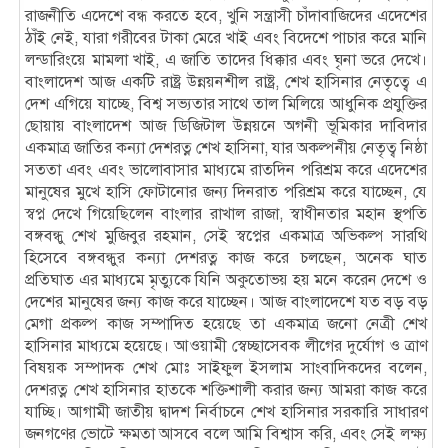
রাজনীতি এদেশে বন্ধ করতে হবে, খুনি সন্ত্রাসী চাঁদাবাজিদের এদেশের
ঠাঁই নেই, যারা গরীবের টাকা মেরে খাই এবং বিদেশে পাচার করে মানি
লন্ডারিংয়ে মামলা খাই, এ জাতি তাদের ধিক্কার এবং ঘৃনা ভরে দেখে।
বাংলাদেশ আজ একটি রাষ্ট্র উন্নয়নশীল রাষ্ট্র, শেখ হাসিনার নেতৃত্বে এ
দেশ এগিয়ে যাচ্ছে, বিশ্ব সভ্যতার সাথে তাল মিলিয়ে আধুনিক প্রযুক্তির
ছোয়ায় বাংলাদেশ আজ ডিজিটাল উন্নয়নে অগনী ভূমিকার দাবিদার
একমাত্র জাতির কন্যা দেশরত্ন শেখ হাসিনা, যার অকল্পনীয় নেতৃত্ব নিষ্ঠা
সততা এবং এবং ভালোবাসার মাধ্যমে রাতদিন পরিশ্রম করে এদেশের
মানুষের মুখে হাসি ফোটানোর জন্য দিনরাত পরিশ্রম করে যাচ্ছেন, যে
স্বপ্ন দেখে গিয়েছিলেন বাংলার রাখাল রাজা, স্বাধীনতার মহান স্থপতি
বঙ্গবন্ধু শেখ মুজিবুর রহমান, সেই স্বপ্নের একমাত্র অভিকল্প সারথি
হিসেবে বঙ্গবন্ধুর কন্যা দেশরত্ন কাজ করে চলছেন, অনেক ঘাত
প্রতিঘাত এর মাধ্যমে মৃত্যুকে যিনি অকুতোভয় হয় মনে করেন দেশে ও
দেশের মানুষের জন্য কাজ করে যাচ্ছেন। আজ বাংলাদেশে যত বড় বড়
মেগা প্রকল্প কাজ সম্পাদিত হয়েছে তা একমাত্র জনো নেত্রী শেখ
হাসিনার মাধ্যমে হয়েছে। আওয়ামী স্বেচ্ছাসেবক লীগের দুর্যোগ ও ত্রাণ
বিষয়ক সম্পাদক শেখ মোঃ সাইফুল ইসলাম সাংবাদিকদের বলেন,
দেশরত্ন শেখ হাসিনার হাতকে শক্তিশালী করার জন্য আমরা কাজ করে
যাচ্ছি। আগামী জাতীয় দ্বাদশ নির্বাচনে শেখ হাসিনার সরকারি সাধারণ
জনগণের ভোটে ক্ষমতা আসবে বলে আমি বিশ্বাস করি, এবং সেই লক্ষ্য