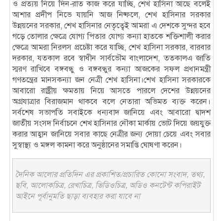
ও প্রত্যয় নিয়ে দিন-রাত কাজ করে যাচ্ছি, শেখ হাসিনা আছে বলেই
আশার প্রদীপ নিভে যায়নি আজ নিষ্ফলে, শেখ হাসিনার সরকার
উন্নয়নের সরকার, শেখ হাসিনার নেতৃত্বেই আমরা এ দেশকে সুন্দর হবে
গড়ে তোলার ক্ষেত্রে যোগ্য পিতার যোগ্য কন্যা হাতকে শক্তিশালী করার
ক্ষেত্রে আমরা নিরলস প্রচেষ্টা করে যাচ্ছি, শেখ হাসিনা সরকার, বারবার
দরকার, যতকাল রবে স্বাধীন সার্বভৌম বাংলাদেশ, ততকালএ জাতি
স্মরণ রাখিবে বঙ্গবন্ধু ও বঙ্গবন্ধুর কন্যা আজকের সফল প্রধানমন্ত্রী
গণতন্ত্রের মানসকন্যা জন নেত্রী শেখ হাসিনা।শেখ হাসিনা সরকারকে
আবারো রাষ্ট্রীয় ক্ষমতায় নিয়ে আসতে পারলে দেশের উন্নয়নের
অগ্রযাত্রার বিরাজমান থাকবে বলে নেতারা অভিমত ব্যক্ত করেন।
সর্বশেষ সভাপতি সবাইকে ধন্যবাদ জানিয়ে এবং আবারো দ্বাদশ
জাতীয় সংসদ নির্বাচনে শেখ হাসিনার নৌকা মার্কায় ভোট দিয়ে জয়যুক্ত
করার আহ্বান জানিয়ে সবার কাছে নেত্রীর জন্য দোয়া চেয়ে এবং সবার
সুস্বাস্থ্য ও মঙ্গল কামনা করে অনুষ্ঠানের সমাপ্তি ঘোষণা করেন।
দৈনিক আলোর প্রতিদিন এর প্রকাশিত/প্রচারিত কোনো সংবাদ, তথ্য,
ছবি, আলোকচিত্র, রেখাচিত্র, ভিডিওচিত্র, অডিও কনটেন্ট কপিরাইট
আইনে পূর্বানুমতি ছাড়া ব্যবহার করা যাবে না