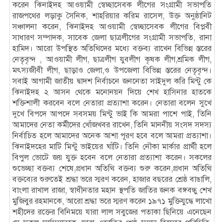
করেন ঝিনাইদহ আওয়ামী স্বেচ্ছাসেবক লীগের সংগ্রামী সভাপতি
রাজপথের লড়াকু সৈনিক, শাহরিয়ার করিম রাসেল, উক্ত অনুষ্ঠানিট
সঞ্চালনা করেন, ঝিনাইদহ আওয়ামী স্বেচ্ছাসেবক লীগের বিপ্লবী
সাধারণ সম্পাদক, সাবেক জেলা ছাত্রলীগের সংগ্রামী সভাপতি, রানা
হামিদ। আরো উপস্থিত অতিথিদের মধ্যে বক্তব্য রাখেন বিভিন্ন স্তরের
নেতৃবৃন্দ , আওয়ামী লীগ, ছাত্রলীগ যুবলীগ কৃষক লীগ,শ্রমিক লীগ,
মৎস্যজীবী লীগ, ছাড়াও জেলা,ও উপজেলা বিভিন্ন স্তরের নেতৃবৃন্দ।
সবাই আগামী জাতীয় দ্বাদশ নির্বাচনে জননেতা সাইদুল করি মিন্টু কে
ঝিনাইদহ ২ আসন থেকে মনোনয়ন দিয়ে শেখ হাসিনার হাতকে
শক্তিশালী করবেন বলে নেতারা প্রত্যাশা করেন। নেতারা বলেন সুখে
দুখে বিপদে আপদে সবসময় মিন্টু ভাই কি আমরা পাশে পাই, তিনি
আমাদের নেতা কর্মীদের খোঁজখবর রাখেন, তিনি মাননীয় সংসদ সদস্য
নির্বাচিত হলে আমাদের অনেক আশা পূরণ হবে বলে আমরা প্রত্যাশা।
ঝিনাইদহের মাটি মিন্টু ভাইয়ের ঘাঁটি। তিনি নৌকা মার্কার প্রার্থী হলে
বিপুল ভোটে জয় যুক্ত হবেন বলে নেতারা প্রত্যাশা করেন। সকলের
শুভেচ্ছা বক্তব্য শেষে,প্রধান অতিথি বক্তব্য শুরু করেন,প্রধান অতিথি
বক্তব্যের শুরুতেই শ্রদ্ধা ভরে স্মরণ করেন, হাজার বছরের শ্রেষ্ঠ বাঙালি,
বাংলা রাখাল রাজা, স্বাধীনতার মহান স্থপতি জাতির জনক বঙ্গবন্ধু শেখ
মুজিবুর রহমানকে, আরো শ্রদ্ধা ভরে স্মরণ করেন ১৯৭১ মুক্তিযুদ্ধে লাখো
শহীদের রক্তের বিনিময়ে যারা লাল সবুজের পতাকা ছিনিয়ে এনেছেন