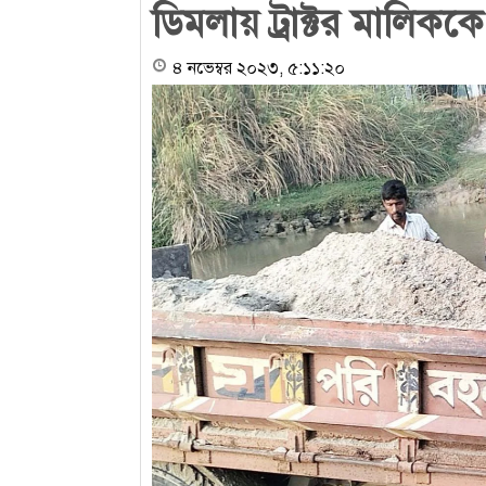
ডিমলায় ট্রাক্টর মালিক
৪ নভেম্বর ২০২৩, ৫:১১:২০