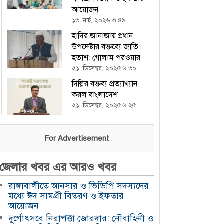
আয়োজন
১৩, মার্চ, ২০২৬ ৩:৪৯
হাদির জানাজায় প্রধান
উপদেষ্টার বক্তব্যে জাতি
হতাশ: গোলাম পরওয়ার
২১, ডিসেম্বর, ২০২৫ ৬:৩০
দিল্লির বক্তব্য প্রত্যাখ্যান
করল বাংলাদেশ
২১, ডিসেম্বর, ২০২৫ ৬:২৫
ভারতকে হারিয়ে এশিয়া
For Advertisement
কাপে চ্যাম্পিয়ন পাকিস্তান
২১, ডিসেম্বর, ২০২৫ ৬:২৩
জেলার খবর এর আরও খবর
এখন থেকে যৌথ বাহিনীর
অভিযান চলবে : ইসি
রাঙ্গাবালীতে আনসার ও ভিডিপি সদস্যদের
২১, ডিসেম্বর, ২০২৫ ৬:২১
মধ্যে ঈদ সামগ্রী বিতরণ ও ইফতার
আয়োজন
হযরত শাহজালাল
দুর্গোৎসবে নিরাপত্তা জোরদার: নৌবাহিনী ও