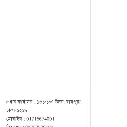
১০, আগস্ট, ২০২৫ ১০:৪৬
প্রধান কার্যালয় : ১৬১/১/এ উলন, রামপুরা,
ঢাকা-১২১৯
মোবাইল : 01715674001