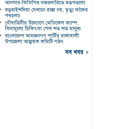
আনসার-ভিডিপির নজরদারিতে মণ্ডপগুলো
আন্তর্জাতিক বিমানবন্দরে
আগুন, ২১ আনসার সদস্য
বড়বাইশদিয়া যেখানে রাস্তা নয়, মৃত্যু ফাঁদের
আহত
পথচলা৷
১৮, অক্টোবর, ২০২৫ ৯:১০
নৌবাহিনীর উদ্যোগে মেডিকেল ক্যাম্প,
বিনামূল্যে চিকিৎসা পেল শত শত মানুষ৷
দুর্গোৎসবে নিরাপত্তা
বাংলাদেশ আমজনগণ পার্টির রাঙ্গাবালী
জোরদার: নৌবাহিনী ও
উপজেলা আহ্বায়ক কমিটি গঠন
আনসার-ভিডিপির
নজরদারিতে মণ্ডপগুলো
সব খবর
১, অক্টোবর, ২০২৫ ৪:৩০
রাঙ্গাবালীতে তৃতীয় শ্রেণির
শিক্ষার্থীকে ধর্ষণচেষ্টার
অভিযোগে বৃদ্ধ গ্রেপ্তার
১৫, আগস্ট, ২০২৫ ৭:২৪
বড়বাইশদিয়া যেখানে রাস্তা
নয়, মৃত্যু ফাঁদের পথচলা৷
১১, আগস্ট, ২০২৫ ৭:৫৫
ডিজিটাল জুয়ার ফাঁদে তরুণ
প্রজন্ম৷