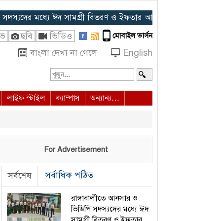
ের মধ্যে ঈদ সামগ্রী বিতরণ ও ইফতার আয়োজন
◈ হাদির জানাজায় প্র
ইভ
ছবি
ভিডিও
মোবাইল ভার্সন
বাংলা দেখা না গেলে
English
লাইফ স্টাইল
ক্যাম্পাস
অন্যান্য…
For Advertisement
সর্বাধিক পঠিত
সর্বশেষ
রাঙ্গাবালীতে আনসার ও
ভিডিপি সদস্যদের মধ্যে ঈদ
সামগ্রী বিতরণ ও ইফতার