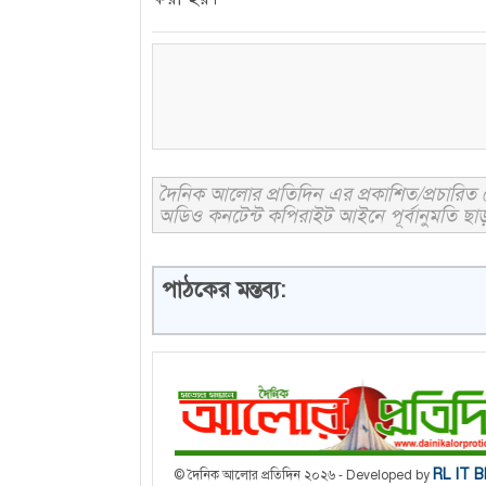
দৈনিক আলোর প্রতিদিন এর প্রকাশিত/প্রচারিত ক
অডিও কনটেন্ট কপিরাইট আইনে পূর্বানুমতি ছাড়
পাঠকের মন্তব্য:
RL IT 
© দৈনিক আলোর প্রতিদিন ২০২৬ - Developed by