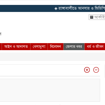
◈ রাঙ্গাবালীতে আনসার ও ভিডিপি সদস্যদ
আর্কা
ে
আইন ও আদালত
খেলাধুলা
বিনোদন
জেলার খবর
ধর্ম ও জীবন