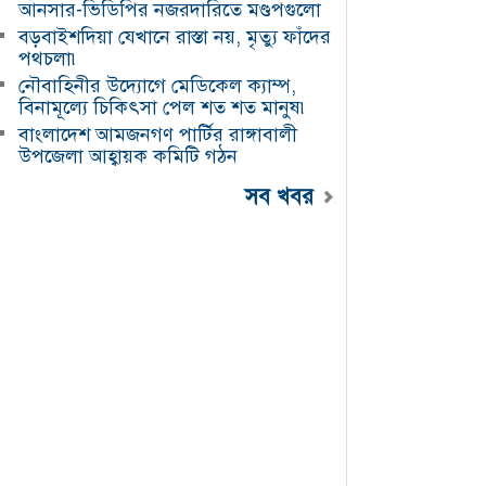
আনসার-ভিডিপির নজরদারিতে মণ্ডপগুলো
আন্তর্জাতিক বিমানবন্দরে
আগুন, ২১ আনসার সদস্য
বড়বাইশদিয়া যেখানে রাস্তা নয়, মৃত্যু ফাঁদের
আহত
পথচলা৷
১৮, অক্টোবর, ২০২৫ ৯:১০
নৌবাহিনীর উদ্যোগে মেডিকেল ক্যাম্প,
বিনামূল্যে চিকিৎসা পেল শত শত মানুষ৷
দুর্গোৎসবে নিরাপত্তা
বাংলাদেশ আমজনগণ পার্টির রাঙ্গাবালী
জোরদার: নৌবাহিনী ও
উপজেলা আহ্বায়ক কমিটি গঠন
আনসার-ভিডিপির
নজরদারিতে মণ্ডপগুলো
সব খবর
১, অক্টোবর, ২০২৫ ৪:৩০
রাঙ্গাবালীতে তৃতীয় শ্রেণির
শিক্ষার্থীকে ধর্ষণচেষ্টার
অভিযোগে বৃদ্ধ গ্রেপ্তার
১৫, আগস্ট, ২০২৫ ৭:২৪
বড়বাইশদিয়া যেখানে রাস্তা
নয়, মৃত্যু ফাঁদের পথচলা৷
১১, আগস্ট, ২০২৫ ৭:৫৫
ডিজিটাল জুয়ার ফাঁদে তরুণ
প্রজন্ম৷