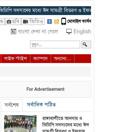
ি সদস্যদের মধ্যে ঈদ সামগ্রী বিতরণ ও ইফতার আয়োজন
◈ হাদির জান
ইভ
ছবি
ভিডিও
মোবাইল ভার্সন
বাংলা দেখা না গেলে
English
লাইফ স্টাইল
ক্যাম্পাস
অন্যান্য…
For Advertisement
সর্বাধিক পঠিত
সর্বশেষ
রাঙ্গাবালীতে আনসার ও
ভিডিপি সদস্যদের মধ্যে ঈদ
সামগ্রী বিতরণ ও ইফতার