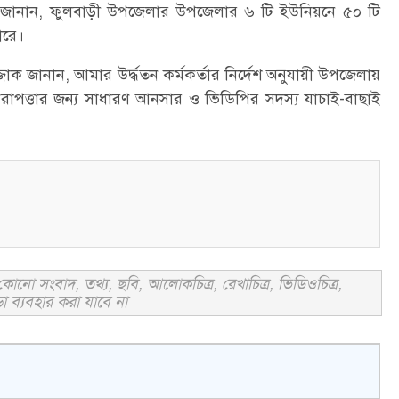
র জানান, ফুলবাড়ী উপজেলার উপজেলার ৬ টি ইউনিয়নে ৫০ টি
ারে।
াক জানান, আমার উর্দ্ধতন কর্মকর্তার নির্দেশ অনুযায়ী উপজেলায়
নিরাপত্তার জন্য সাধারণ আনসার ও ভিডিপির সদস্য যাচাই-বাছাই
োনো সংবাদ, তথ্য, ছবি, আলোকচিত্র, রেখাচিত্র, ভিডিওচিত্র,
া ব্যবহার করা যাবে না