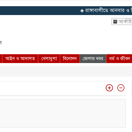
◈ রাঙ্গাবালীতে আনসার ও ভিডিপ
আর্কা
ে
আইন ও আদালত
খেলাধুলা
বিনোদন
জেলার খবর
ধর্ম ও জীবন