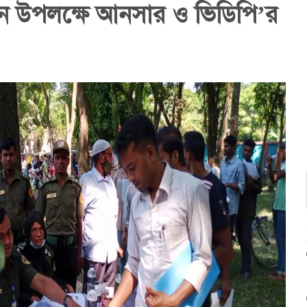
বাচন উপলক্ষে আনসার ও ভিডিপি’র