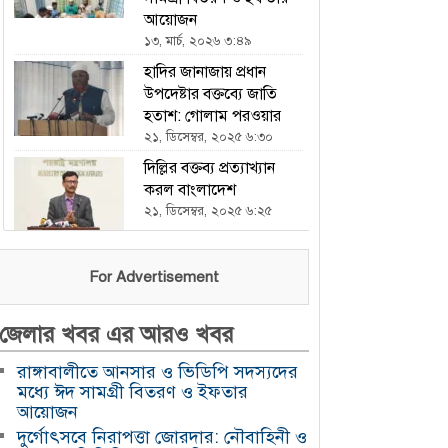
আয়োজন
১৩, মার্চ, ২০২৬ ৩:৪৯
হাদির জানাজায় প্রধান
উপদেষ্টার বক্তব্যে জাতি
হতাশ: গোলাম পরওয়ার
২১, ডিসেম্বর, ২০২৫ ৬:৩০
দিল্লির বক্তব্য প্রত্যাখ্যান
করল বাংলাদেশ
২১, ডিসেম্বর, ২০২৫ ৬:২৫
ভারতকে হারিয়ে এশিয়া
For Advertisement
কাপে চ্যাম্পিয়ন পাকিস্তান
২১, ডিসেম্বর, ২০২৫ ৬:২৩
জেলার খবর এর আরও খবর
এখন থেকে যৌথ বাহিনীর
অভিযান চলবে : ইসি
রাঙ্গাবালীতে আনসার ও ভিডিপি সদস্যদের
২১, ডিসেম্বর, ২০২৫ ৬:২১
মধ্যে ঈদ সামগ্রী বিতরণ ও ইফতার
আয়োজন
হযরত শাহজালাল
দুর্গোৎসবে নিরাপত্তা জোরদার: নৌবাহিনী ও