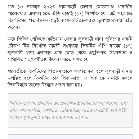
গত ১৬ নভেম্বর ২০২৩ বাগেরহাট জেলার মোড়লগঞ্জ থানাধীন
পালেরখন্ড এলাকা হতে ঐশি বাড়াই (১৭) নিখোঁজ হয়। এই সংক্রান্তে
ভিকটিমের পিতা-মিলন বাড়ই বাগেরহাট জেলার মোড়লগঞ্জ থানায় জিডি
করেন।
উক্ত জিডির প্রেক্ষিতে কুড়িগ্রাম জেলার ফুলবাড়ী থানা পুলিশের একটি
চৌকশ টিম নিখোঁজ ডাইরী সংক্রান্তে ভিকটিম ঐশি বাড়াই (১৭)
ফুলবাড়ী থানা এলাকার ব্রাক মোড় থেকে প্রযুক্তিগত উৎকর্ষতা ও
সম্মিলিত সহযোগীতায় উদ্ধার করতে সক্ষম হয়।
পরবর্তীতে ভিকটিমের পিতা-মাতাকে অবগত করা হলে ফুলবাড়ী থানায়
উপস্থিত হলে ভিকটিম তার পিতা-মাতা ও ভাই কে সনাক্ত করলে
ভিকটিমকে তাদের জিম্মায় প্রদান করা হয়।
দৈনিক আলোর প্রতিদিন এর প্রকাশিত/প্রচারিত কোনো সংবাদ, তথ্য,
ছবি, আলোকচিত্র, রেখাচিত্র, ভিডিওচিত্র, অডিও কনটেন্ট কপিরাইট
আইনে পূর্বানুমতি ছাড়া ব্যবহার করা যাবে না