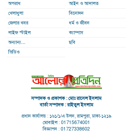
অপরাধ
আইন ও আদালত
খেলাধুলা
বিনোদন
জেলার খবর
ধর্ম ও জীবন
লাইফ স্টাইল
ক্যাম্পাস
অন্যান্য…
ছবি
ভিডিও
সম্পাদক ও প্রকাশক : মোঃ রাসেল ইসলাম
বার্তা সম্পাদক : রাইতুল ইসলাম
প্রধান কার্যালয় : ১৬১/১/এ উলন, রামপুরা, ঢাকা-১২১৯
মোবাইল : 01715674001
বিজ্ঞাপন : 01727338602