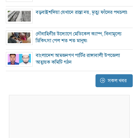
বড়বাইশদিয়া যেখানে রাস্তা নয়, মৃত্যু ফাঁদের পথচলা৷
নৌবাহিনীর উদ্যোগে মেডিকেল ক্যাম্প, বিনামূল্যে
চিকিৎসা পেল শত শত মানুষ৷
বাংলাদেশ আমজনগণ পার্টির রাঙ্গাবালী উপজেলা
আহ্বায়ক কমিটি গঠন
সকল খবর