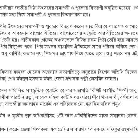
াতক্ষীরায় জাতীয় পিঠা উৎসবের সমাপনী ও পুরস্কার বিতরণী অনুষ্ঠিত হয়েছে। শুক্
্ঠানের মধ্য দিয়ে সমাপনী ও পুরস্কার বিতরণ করা হয়।
পিঠা উৎসবের সমাপনী ও পুরস্কার বিতরণ করেন সাতক্ষীরা জেলা প্রশাসক মোহা
 উৎসব আবহমান বাংলার ঐতিহ্য। বাংলাদেশের সংস্কৃতি আর ঐতিহ্যের অন্য
বন্ধন তৈরি হয়। প্রাচীনকাল থেকেই অঞ্চলভেদে বিভিন্ন রকম পিঠা তৈরি হয়ে আসছ
 পিঠা বিলুপ্তের পথে। পিঠা উৎসব বাঙালির ঐতিহ্যের সাথে পরিচয় করিয়ে দেয়। 
শুধু বাণিজ্যিকভাবে নয়, শিল্পের জায়গায় নিয়ে যেতে হবে। শুধু শহরে নয় এই
িসার ফাইজা হোসেন অন্বেষা’র সভাপতিত্বে অনুষ্ঠানে বিশেষ অতিথি ছিলেন স
র্বিক) শেখ মঈনুল ইসলাম মঈন, জেলা প্রশাসক পত্নী জেসমিন জাহান।
েন সম্মিলিত সাংস্কৃতিক জোটের জেলার সভাপতি বিশিষ্ট সংগীত শিল্পী আব
মীমা পারভীন রত্না, সাবেক মহিলা কাউন্সিলর ফারহা দীবা খান সাথী, বর্ণমাল
্না, সাতক্ষীরা অনলাইন মার্কেট এর পরিচালক মো: ইব্রাহিম খলিল প্রমুখ।
দ্বিতীয় ও তৃতীয় স্থান অধিকারীসহ ৮টি স্টল প্রতিনিধিদের মাঝে সম্মাননা ক্রে
রিচালনা করেন জেলা শিল্পকলা একাডেমির সাধারণ সম্পাদক মোসফিকুর রহমান মি