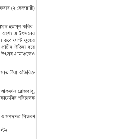
রবার (২ ফেব্রুয়ারী)
ম্মদ হুমায়ুন কবির।
তম অংশ। এ উৎসবের
ে। তবে ফাস্ট ফুডের
প্রাচীন ঐতিহ্য ধরে
 উৎসব গ্রামাঞ্চলেও
াতক্ষীরা অতিরিক্ত
ু আফ্ফান রোজবাবু,
া একাডেমির পরিচালক
স্ট ও সনদপত্র বিতরণ
ল্টন।