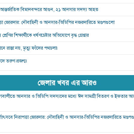
ন্তর্জাতিক বিমানবন্দরে আগুন, ২১ আনসার সদস্য আহত
পত্তা জোরদার: নৌবাহিনী ও আনসার-ভিডিপির নজরদারিতে মণ্ডপগুলো
শ্রেণির শিক্ষার্থীকে ধর্ষণচেষ্টার অভিযোগে বৃদ্ধ গ্রেপ্তার
 রাস্তা নয়, মৃত্যু ফাঁদের পথচলা৷
দে তরুণ প্রজন্ম৷
জেলার খবর এর আরও
ঙ্গাবালীতে আনসার ও ভিডিপি সদস্যদের মধ্যে ঈদ সামগ্রী বিতরণ ও ইফতার
র্গোৎসবে নিরাপত্তা জোরদার: নৌবাহিনী ও আনসার-ভিডিপির নজরদারিতে মণ্ডপ