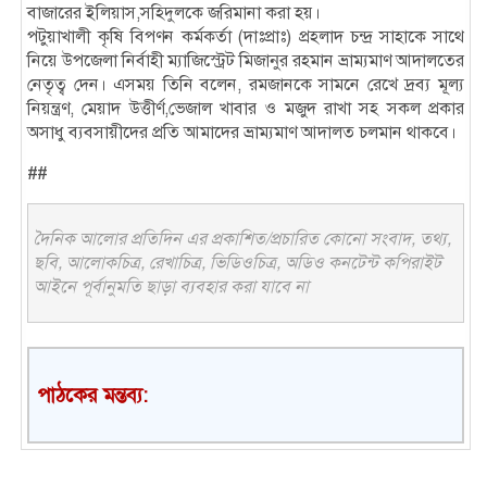
বাজারের ইলিয়াস,সহিদুলকে জরিমানা করা হয়।
পটুয়াখালী কৃষি বিপণন কর্মকর্তা (দাঃপ্রাঃ) প্রহলাদ চন্দ্র সাহাকে সাথে
নিয়ে উপজেলা নির্বাহী ম্যাজিস্ট্রেট মিজানুর রহমান ভ্রাম্যমাণ আদালতের
নেতৃত্ব দেন। এসময় তিনি বলেন, রমজানকে সামনে রেখে দ্রব্য মূল্য
নিয়ন্ত্রণ, মেয়াদ উত্তীর্ণ,ভেজাল খাবার ও মজুদ রাখা সহ সকল প্রকার
অসাধু ব্যবসায়ীদের প্রতি আমাদের ভ্রাম্যমাণ আদালত চলমান থাকবে।
##
দৈনিক আলোর প্রতিদিন এর প্রকাশিত/প্রচারিত কোনো সংবাদ, তথ্য,
ছবি, আলোকচিত্র, রেখাচিত্র, ভিডিওচিত্র, অডিও কনটেন্ট কপিরাইট
আইনে পূর্বানুমতি ছাড়া ব্যবহার করা যাবে না
পাঠকের মন্তব্য: