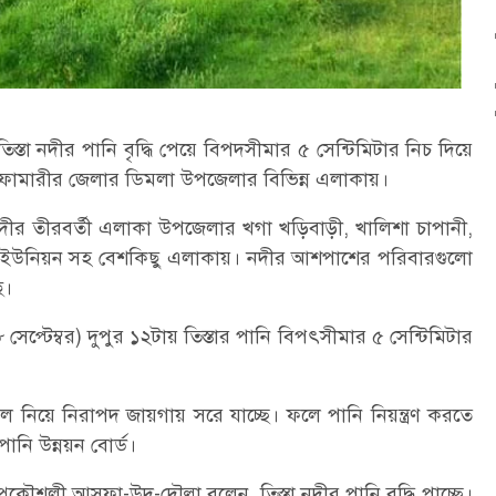
স্তা নদীর পানি বৃদ্ধি পেয়ে বিপদসীমার ৫ সেন্টিমিটার নিচ দিয়ে
 নীলফামারীর জেলার ডিমলা উপজেলার বিভিন্ন এলাকায়।
 নদীর তীরবর্তী এলাকা উপজেলার খগা খড়িবাড়ী, খালিশা চাপানী,
তনাই ইউনিয়ন সহ বেশকিছু এলাকায়। নদীর আশপাশের পরিবারগুলো
ে।
৮ সেপ্টেম্বর) দুপুর ১২টায় তিস্তার পানি বিপৎসীমার ৫ সেন্টিমিটার
গল নিয়ে নিরাপদ জায়গায় সরে যাচ্ছে। ফলে পানি নিয়ন্ত্রণ করতে
পানি উন্নয়ন বোর্ড।
 প্রকৌশলী আসফা-উদ-দৌল্লা বলেন, তিস্তা নদীর পানি বৃদ্ধি পাচ্ছে।