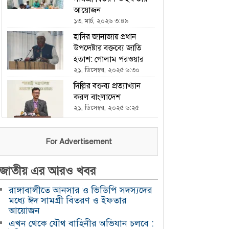
আয়োজন
১৩, মার্চ, ২০২৬ ৩:৪৯
হাদির জানাজায় প্রধান
উপদেষ্টার বক্তব্যে জাতি
হতাশ: গোলাম পরওয়ার
২১, ডিসেম্বর, ২০২৫ ৬:৩০
দিল্লির বক্তব্য প্রত্যাখ্যান
করল বাংলাদেশ
২১, ডিসেম্বর, ২০২৫ ৬:২৫
ভারতকে হারিয়ে এশিয়া
For Advertisement
কাপে চ্যাম্পিয়ন পাকিস্তান
২১, ডিসেম্বর, ২০২৫ ৬:২৩
জাতীয় এর আরও খবর
এখন থেকে যৌথ বাহিনীর
অভিযান চলবে : ইসি
রাঙ্গাবালীতে আনসার ও ভিডিপি সদস্যদের
২১, ডিসেম্বর, ২০২৫ ৬:২১
মধ্যে ঈদ সামগ্রী বিতরণ ও ইফতার
আয়োজন
হযরত শাহজালাল
এখন থেকে যৌথ বাহিনীর অভিযান চলবে :