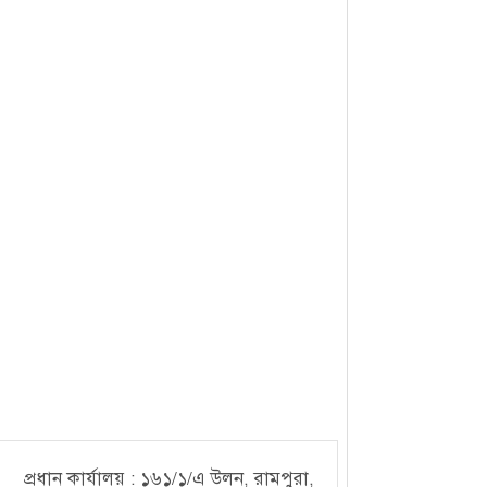
১০, আগস্ট, ২০২৫ ১০:৪৬
প্রধান কার্যালয় : ১৬১/১/এ উলন, রামপুরা,