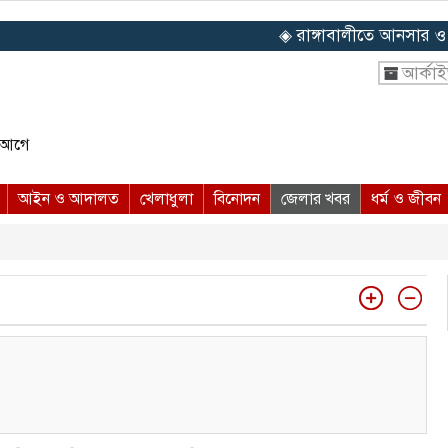
◈ রাঙ্গাবালীতে আনসার ও ভিডিপি 
আর্কা
স আগে
আইন ও আদালত
খেলাধুলা
বিনোদন
জেলার খবর
ধর্ম ও জীবন