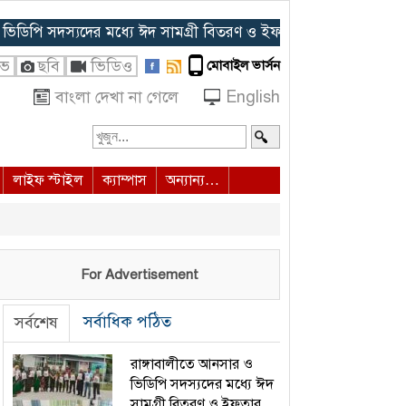
সদস্যদের মধ্যে ঈদ সামগ্রী বিতরণ ও ইফতার আয়োজন
◈ হাদির জানাজ
ইভ
ছবি
ভিডিও
মোবাইল ভার্সন
বাংলা দেখা না গেলে
English
লাইফ স্টাইল
ক্যাম্পাস
অন্যান্য…
For Advertisement
সর্বাধিক পঠিত
সর্বশেষ
রাঙ্গাবালীতে আনসার ও
ভিডিপি সদস্যদের মধ্যে ঈদ
সামগ্রী বিতরণ ও ইফতার