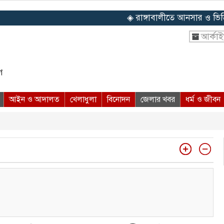
◈ রাঙ্গাবালীতে আনসার ও ভিডিপি সদস
আর্কা
ে
আইন ও আদালত
খেলাধুলা
বিনোদন
জেলার খবর
ধর্ম ও জীবন