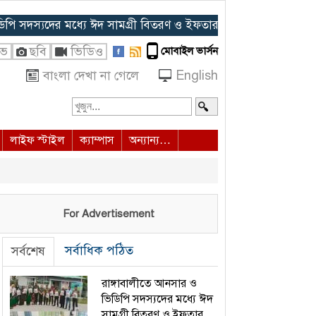
্যদের মধ্যে ঈদ সামগ্রী বিতরণ ও ইফতার আয়োজন
◈ হাদির জানাজায় প
ইভ
ছবি
ভিডিও
মোবাইল ভার্সন
বাংলা দেখা না গেলে
English
লাইফ স্টাইল
ক্যাম্পাস
অন্যান্য…
For Advertisement
সর্বাধিক পঠিত
সর্বশেষ
রাঙ্গাবালীতে আনসার ও
ভিডিপি সদস্যদের মধ্যে ঈদ
সামগ্রী বিতরণ ও ইফতার