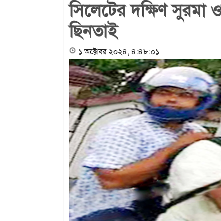
সিলেটের দক্ষিণ সুরমা ও
ছিনতাই
১ অক্টোবর ২০২৪, ৪:৪৮:০১