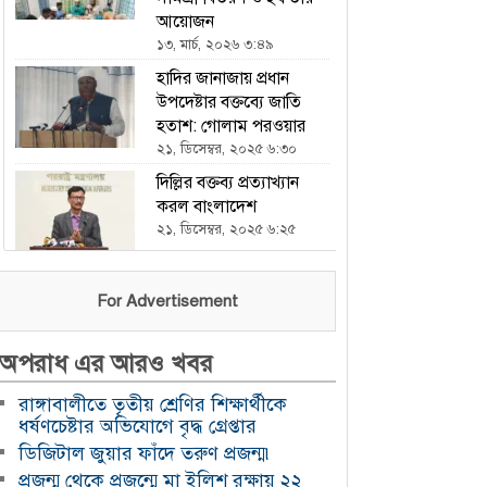
আয়োজন
১৩, মার্চ, ২০২৬ ৩:৪৯
হাদির জানাজায় প্রধান
উপদেষ্টার বক্তব্যে জাতি
হতাশ: গোলাম পরওয়ার
২১, ডিসেম্বর, ২০২৫ ৬:৩০
দিল্লির বক্তব্য প্রত্যাখ্যান
করল বাংলাদেশ
২১, ডিসেম্বর, ২০২৫ ৬:২৫
ভারতকে হারিয়ে এশিয়া
For Advertisement
কাপে চ্যাম্পিয়ন পাকিস্তান
২১, ডিসেম্বর, ২০২৫ ৬:২৩
অপরাধ এর আরও খবর
এখন থেকে যৌথ বাহিনীর
অভিযান চলবে : ইসি
রাঙ্গাবালীতে তৃতীয় শ্রেণির শিক্ষার্থীকে
২১, ডিসেম্বর, ২০২৫ ৬:২১
ধর্ষণচেষ্টার অভিযোগে বৃদ্ধ গ্রেপ্তার
ডিজিটাল জুয়ার ফাঁদে তরুণ প্রজন্ম৷
হযরত শাহজালাল
প্রজন্ম থেকে প্রজন্মে মা ইলিশ রক্ষায় ২২