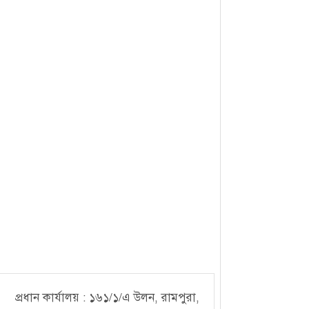
১০, আগস্ট, ২০২৫ ১০:৪৬
প্রধান কার্যালয় : ১৬১/১/এ উলন, রামপুরা,