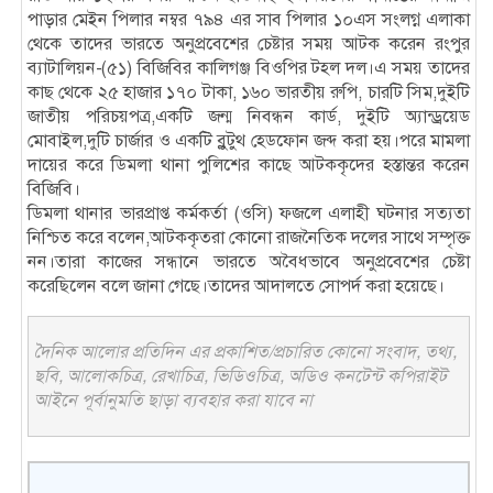
পাড়ার মেইন পিলার নম্বর ৭৯৪ এর সাব পিলার ১০এস সংলগ্ন এলাকা
থেকে তাদের ভারতে অনুপ্রবেশের চেষ্টার সময় আটক করেন রংপুর
ব্যাটালিয়ন-(৫১) বিজিবির কালিগঞ্জ বিওপির টহল দল।এ সময় তাদের
কাছ থেকে ২৫ হাজার ১৭০ টাকা, ১৬০ ভারতীয় রুপি, চারটি সিম,দুইটি
জাতীয় পরিচয়পত্র,একটি জন্ম নিবন্ধন কার্ড, দুইটি অ্যান্ড্রয়েড
মোবাইল,দুটি চার্জার ও একটি ব্লুটুথ হেডফোন জব্দ করা হয়।পরে মামলা
দায়ের করে ডিমলা থানা পুলিশের কাছে আটককৃদের হস্তান্তর করেন
বিজিবি।
ডিমলা থানার ভারপ্রাপ্ত কর্মকর্তা (ওসি) ফজলে এলাহী ঘটনার সত্যতা
নিশ্চিত করে বলেন,আটককৃতরা কোনো রাজনৈতিক দলের সাথে সম্পৃক্ত
নন।তারা কাজের সন্ধানে ভারতে অবৈধভাবে অনুপ্রবেশের চেষ্টা
করেছিলেন বলে জানা গেছে।তাদের আদালতে সোপর্দ করা হয়েছে।
দৈনিক আলোর প্রতিদিন এর প্রকাশিত/প্রচারিত কোনো সংবাদ, তথ্য,
ছবি, আলোকচিত্র, রেখাচিত্র, ভিডিওচিত্র, অডিও কনটেন্ট কপিরাইট
আইনে পূর্বানুমতি ছাড়া ব্যবহার করা যাবে না