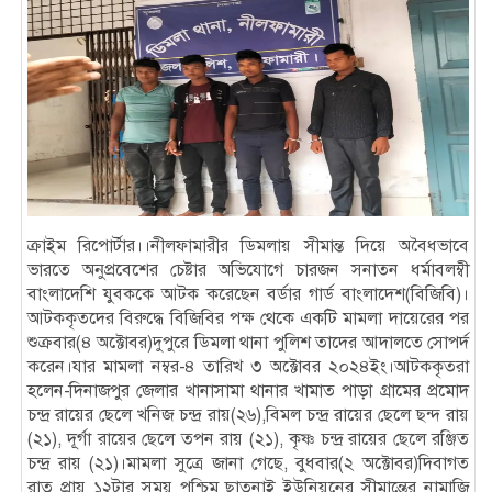
ক্রাইম রিপোর্টার।।নীলফামারীর ডিমলায় সীমান্ত দিয়ে অবৈধভাবে
ভারতে অনুপ্রবেশের চেষ্টার অভিযোগে চারজন সনাতন ধর্মাবলম্বী
বাংলাদেশি যুবককে আটক করেছেন বর্ডার গার্ড বাংলাদেশ(বিজিবি)।
আটককৃতদের বিরুদ্ধে বিজিবির পক্ষ থেকে একটি মামলা দায়েরের পর
শুক্রবার(৪ অক্টোবর)দুপুরে ডিমলা থানা পুলিশ তাদের আদালতে সোপর্দ
করেন।যার মামলা নম্বর-৪ তারিখ ৩ অক্টোবর ২০২৪ইং।আটককৃতরা
হলেন-দিনাজপুর জেলার খানাসামা থানার খামাত পাড়া গ্রামের প্রমোদ
চন্দ্র রায়ের ছেলে খনিজ চন্দ্র রায়(২৬),বিমল চন্দ্র রায়ের ছেলে ছন্দ রায়
(২১), দূর্গা রায়ের ছেলে তপন রায় (২১), কৃষ্ণ চন্দ্র রায়ের ছেলে রঞ্জিত
চন্দ্র রায় (২১)।মামলা সুত্রে জানা গেছে, বুধবার(২ অক্টোবর)দিবাগত
রাত প্রায় ১২টার সময় পশ্চিম ছাতনাই ইউনিয়নের সীমান্তের নামাজি