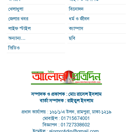
খেলাধুলা
বিনোদন
জেলার খবর
ধর্ম ও জীবন
লাইফ স্টাইল
ক্যাম্পাস
অন্যান্য…
ছবি
ভিডিও
সম্পাদক ও প্রকাশক : মোঃ রাসেল ইসলাম
বার্তা সম্পাদক : রাইতুল ইসলাম
প্রধান কার্যালয় : ১৬১/১/এ উলন, রামপুরা, ঢাকা-১২১৯
মোবাইল : 01715674001
বিজ্ঞাপন : 01727338602
ইমেইল : alorprotidin@gmail.com,