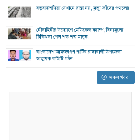
বড়বাইশদিয়া যেখানে রাস্তা নয়, মৃত্যু ফাঁদের পথচলা৷
নৌবাহিনীর উদ্যোগে মেডিকেল ক্যাম্প, বিনামূল্যে
চিকিৎসা পেল শত শত মানুষ৷
বাংলাদেশ আমজনগণ পার্টির রাঙ্গাবালী উপজেলা
আহ্বায়ক কমিটি গঠন
সকল খবর