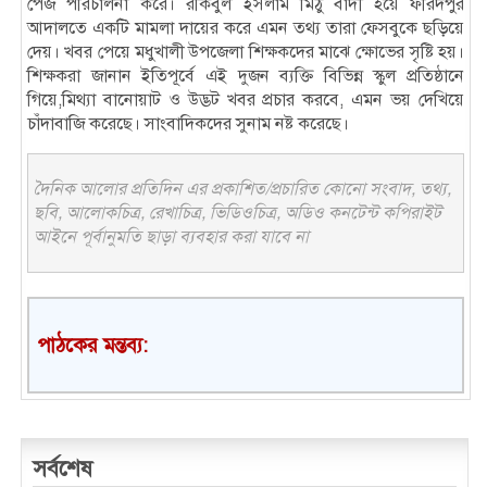
পেজ পরিচালনা করে। রকিবুল ইসলাম মিঠু বাদী হয়ে ফরিদপুর
আদালতে একটি মামলা দায়ের করে এমন তথ্য তারা ফেসবুকে ছড়িয়ে
দেয়। খবর পেয়ে মধুখালী উপজেলা শিক্ষকদের মাঝে ক্ষোভের সৃষ্টি হয়।
শিক্ষকরা জানান ইতিপূর্বে এই দুজন ব্যক্তি বিভিন্ন স্কুল প্রতিষ্ঠানে
গিয়ে,মিথ্যা বানোয়াট ও উদ্ভট খবর প্রচার করবে, এমন ভয় দেখিয়ে
চাঁদাবাজি করেছে। সাংবাদিকদের সুনাম নষ্ট করেছে।
দৈনিক আলোর প্রতিদিন এর প্রকাশিত/প্রচারিত কোনো সংবাদ, তথ্য,
ছবি, আলোকচিত্র, রেখাচিত্র, ভিডিওচিত্র, অডিও কনটেন্ট কপিরাইট
আইনে পূর্বানুমতি ছাড়া ব্যবহার করা যাবে না
পাঠকের মন্তব্য:
সর্বশেষ