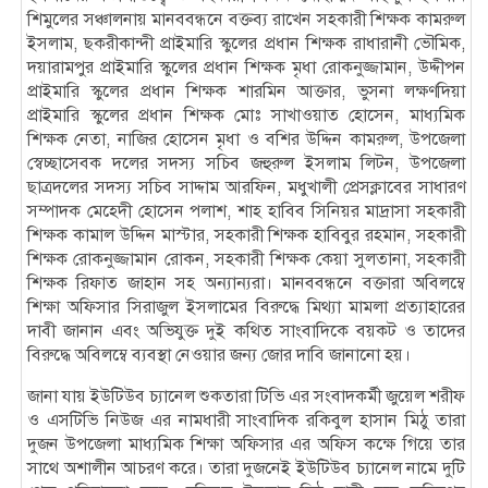
শিমুলের সঞ্চালনায় মানববন্ধনে বক্তব্য রাখেন সহকারী শিক্ষক কামরুল
ইসলাম, ছকরীকান্দী প্রাইমারি স্কুলের প্রধান শিক্ষক রাধারানী ভৌমিক,
দয়ারামপুর প্রাইমারি স্কুলের প্রধান শিক্ষক মৃধা রোকনুজ্জামান, উদ্দীপন
প্রাইমারি স্কুলের প্রধান শিক্ষক শারমিন আক্তার, ভুসনা লক্ষণদিয়া
প্রাইমারি স্কুলের প্রধান শিক্ষক মোঃ সাখাওয়াত হোসেন, মাধ্যমিক
শিক্ষক নেতা, নাজির হোসেন মৃধা ও বশির উদ্দিন কামরুল, উপজেলা
স্বেচ্ছাসেবক দলের সদস্য সচিব জহুরুল ইসলাম লিটন, উপজেলা
ছাত্রদলের সদস্য সচিব সাদ্দাম আরফিন, মধুখালী প্রেসক্লাবের সাধারণ
সম্পাদক মেহেদী হোসেন পলাশ, শাহ হাবিব সিনিয়র মাদ্রাসা সহকারী
শিক্ষক কামাল উদ্দিন মাস্টার, সহকারী শিক্ষক হাবিবুর রহমান, সহকারী
শিক্ষক রোকনুজ্জামান রোকন, সহকারী শিক্ষক কেয়া সুলতানা, সহকারী
শিক্ষক রিফাত জাহান সহ অন্যান্যরা। মানববন্ধনে বক্তারা অবিলম্বে
শিক্ষা অফিসার সিরাজুল ইসলামের বিরুদ্ধে মিথ্যা মামলা প্রত্যাহারের
দাবী জানান এবং অভিযুক্ত দুই কথিত সাংবাদিকে বয়কট ও তাদের
বিরুদ্ধে অবিলম্বে ব্যবস্থা নেওয়ার জন্য জোর দাবি জানানো হয়।
জানা যায় ইউটিউব চ্যানেল শুকতারা টিভি এর সংবাদকর্মী জুয়েল শরীফ
ও এসটিভি নিউজ এর নামধারী সাংবাদিক রকিবুল হাসান মিঠু তারা
দুজন উপজেলা মাধ্যমিক শিক্ষা অফিসার এর অফিস কক্ষে গিয়ে তার
সাথে অশালীন আচরণ করে। তারা দুজনেই ইউটিউব চ্যানেল নামে দুটি