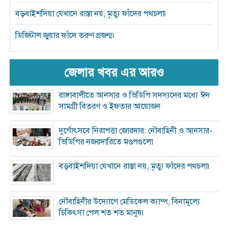
বড়বাইশদিয়া যেখানে রাস্তা নয়, মৃত্যু ফাঁদের পথচলা৷
ডিজিটাল জুয়ার ফাঁদে তরুণ প্রজন্ম৷
জেলার খবর এর আরও
রাঙ্গাবালীতে আনসার ও ভিডিপি সদস্যদের মধ্যে ঈদ
সামগ্রী বিতরণ ও ইফতার আয়োজন
দুর্গোৎসবে নিরাপত্তা জোরদার: নৌবাহিনী ও আনসার-
ভিডিপির নজরদারিতে মণ্ডপগুলো
বড়বাইশদিয়া যেখানে রাস্তা নয়, মৃত্যু ফাঁদের পথচলা৷
নৌবাহিনীর উদ্যোগে মেডিকেল ক্যাম্প, বিনামূল্যে
চিকিৎসা পেল শত শত মানুষ৷