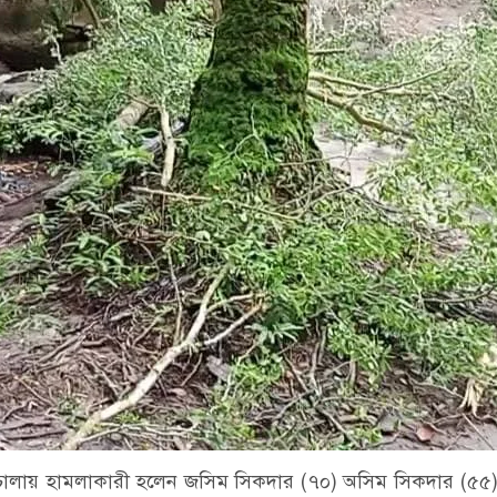
 চালায় হামলাকারী হলেন জসিম সিকদার (৭০) অসিম সিকদার (৫৫) তহ