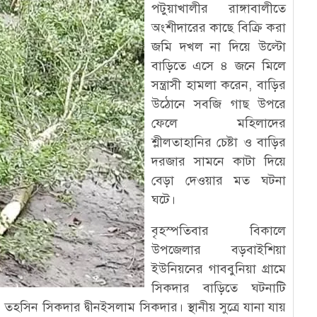
পটুয়াখালীর রাঙ্গাবালীতে
অংশীদারের কাছে বিক্রি করা
জমি দখল না দিয়ে উল্টো
বাড়িতে এসে ৪ জনে মিলে
সন্ত্রাসী হামলা করেন, বাড়ির
উঠোনে সবজি গাছ উপরে
ফেলে মহিলাদের
শ্লীলতাহানির চেষ্টা ও বাড়ির
দরজার সামনে কাটা দিয়ে
বেড়া দেওয়ার মত ঘটনা
ঘটে।
বৃহস্পতিবার বিকালে
উপজেলার বড়বাইশিয়া
ইউনিয়নের গাববুনিয়া গ্রামে
সিকদার বাড়িতে ঘটনাটি
সিন সিকদার দ্বীনইসলাম সিকদার। স্থানীয় সুত্রে যানা যায়