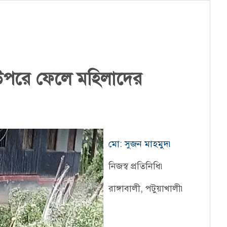
ছ উপরে ফেলে মহিলাদের
মো: সুজন মাহমুদ৷
নিজস্ব প্রতিনিধি৷
রাঙ্গাবালী, পটুয়াখালী৷