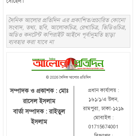
সোহেল।
দৈনিক আলোর প্রতিদিন এর প্রকাশিত/প্রচারিত কোনো
সংবাদ, তথ্য, ছবি, আলোকচিত্র, রেখাচিত্র, ভিডিওচিত্র,
অডিও কনটেন্ট কপিরাইট আইনে পূর্বানুমতি ছাড়া
ব্যবহার করা যাবে না
© 2026 দৈনিক আলোর প্রতিদিন
সম্পাদক ও প্রকাশক : মোঃ
প্রধান কার্যালয় :
১৬১/১/এ উলন,
রাসেল ইসলাম
রামপুরা, ঢাকা-১২১৯
বার্তা সম্পাদক : রাইতুল
মোবাইল :
ইসলাম
01715674001
বিজ্ঞাপন :