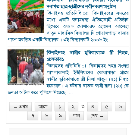
নবাগত ছাত্র-ছাত্রীদের নবীনবরণ অনুষ্ঠান
ঝিনাইদহ প্রতিনিধি ঃ ঝিনাইদহের সদরের
মধ্যে একটি স্বনামধন্য ঐতিহ্যবাহী প্রতিষ্ঠান
হিসেবে অধ্যক্ষ মোশাররফ হোসেন -সালেহা
খাতুন মাধ্যমিক বিদ্যালয় টি গোয়ালপাড়া বাজার
পাশে অবস্থিত একটি বিদ্যালয় । এই বিদ্যালয়টি ২০০৮ ইং ...
ঝিনাইদহে স্বামীর ছুরিকাঘাতে স্ত্রী নিহত,
গ্রেফতার১
ঝিনাইদহ প্রতিনিধি ঃ ঝিনাইদহ শহর সংলগ্ন
পাগলাকানাই ইউনিয়নের কোরাপাড়া গ্রামে
স্বামীর ছুরিকাঘাতে স্ত্রী নিলা খাতুন (২১) নিহত
হয়েছেন। এ ঘটনায় ঘাতক স্বামী রানা (২৬) কে
জনতা আটক করে পুলিশে দিয়েছে। ...
৩
← প্রথম
আগে
১
২
৪
৫
৬
৭
৮
৯
পরে
শেষ →