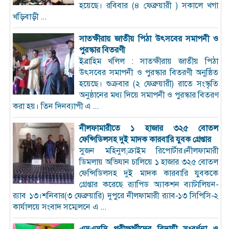
হয়েছে। রবিবার (৪ ফেব্রুয়ারী ) সকালে খগা
খড়িবাড়ী ...
সাতক্ষীরায় জাতীয় পিঠা উৎসবের সমাপনী ও
পুরস্কার বিতরণী
ইব্রাহিম খলিল : সাতক্ষীরায় জাতীয় পিঠা
উৎসবের সমাপনী ও পুরস্কার বিতরণী অনুষ্ঠিত
হয়েছে। শুক্রবার (২ ফেব্রুয়ারী) রাতে সংস্কৃতি
অনুষ্ঠানের মধ্য দিয়ে সমাপনী ও পুরস্কার বিতরণ
করা হয়। তিন দিনব্যাপী এ ...
নীলফামারীতে ১ হাজার ৩২৫ বোতল
ফেন্সিডিলসহ দুই মাদক কারবারি যুবক গ্রেপ্তার
সুজন মহিনুল,ক্রাইম রিপোর্টার॥নীলফামারী
ডিমলায় অভিযান চালিয়ে ১ হাজার ৩২৫ বোতল
ফেন্সিডিলসহ দুই মাদক কারবারি যুবককে
গ্রেপ্তার করেছে র‌্যাপিড অ্যাকশন ব্যাটালিয়ন-
র‌্যাব ১৩।শনিবার(৩ ফেব্রুয়ারি) দুপুরে নীলফামারী র‌্যাব-১৩ সিপিসি-২
কার্যালয়ে সংবাদ সম্মেলনে এ ...
এসএসসি পরীক্ষার্থীদের বিদায়ী সংবর্ধনা ও