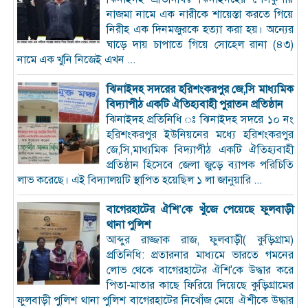
নাজমা নামে এক নারীকে শায়েস্তা করতে গিয়ে
নিরীহ এক দিনমজুরকে হত্যা করা হয়। অন্যের
ঘাড়ে দায় চাপাতে গিয়ে সোহেল রানা (৪৩)
নামে এক খুনি নিজেই এখন ...
ঝিনাইদহ সদরের হরিশংকরপুর জে,সি মাধ্যমিক
বিদ্যাপীঠ একটি ঐতিহ্যবাহী পুরাতন প্রতিষ্ঠান
ঝিনাইদহ প্রতিনিধি ঃ ঝিনাইদহ সদরে ১০ নং
হরিশংকরপুর ইউনিয়নের মধ্যে হরিশংকরপুর
জে,সি,মাধ্যমিক বিদ্যাপীঠ একটি ঐতিহ্যবাহী
প্রতিষ্ঠান হিসেবে জেলা জুড়ে ব্যাপক পরিচিতি
লাভ করেছে। এই বিদ্যালয়টি স্থাপিত হয়েছিল ১ লা জানুয়ারি ...
বাগেরহাটের ঐশি’কে খুঁজে পেয়েছে ফুলবাড়ী
থানা পুলিশ
আব্দুর রাজ্জাক রাজ, ফুলবাড়ী( কুড়িগ্রাম)
প্রতিনিধি: প্রতারনার মাধ্যমে ভারতে গমনের
লোভ থেকে বাগেরহাটের ঐশি'কে উদ্ধার করে
পিতা-মাতার কাছে ফিরিয়ে দিয়েছে কুড়িগ্রামের
ফুলবাড়ী পুলিশ থানা পুলিশ বাগেরহাটের নিখোঁজ মেয়ে ঐশীকে উদ্ধার