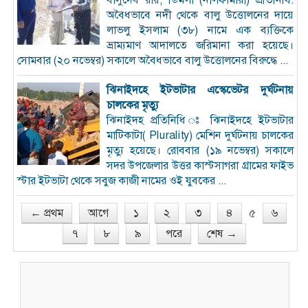
অবৈধভাবে নদী থেকে বালু উত্তোলনের দায়ে
লাভলু ইসলাম (৩৮) নামে এক ব্যক্তিকে
ভ্রাম্যমাণ আদালতে জরিমানা করা হয়েছে।
সোমবার (২০ নভেম্বর) সকালে অবৈধভাবে বালু উত্তোলনের বিরুদ্ধে ...
ঝিনাইদহে ইটভাটার এস্কেভেটর দুর্ঘটনায়
চালকের মৃত্যু
ঝিনাইদহ প্রতিনিধি ঃ ঝিনাইদহে ইটভাটার
মাটিকাটা( Plurality) মেশিন দুর্ঘটনায় চালকের
মৃত্যু হয়েছে। রোববার (১৯ নভেম্বর) সকালে
সদর উপজেলার উত্তর কাস্টসাগরা গ্রামের ফাইভ
স্টার ইটভাটা থেকে সবুজ কাজী নামের ওই যুবকের ...
৫
← প্রথম
আগে
১
২
৩
৪
৬
৭
৮
৯
পরে
শেষ →