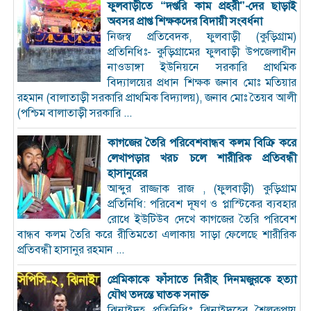
ফুলবাড়ীতে “দপ্তরি কাম প্রহরী”-দের ছাড়াই
অবসর প্রাপ্ত শিক্ষকদের বিদায়ী সংবর্ধনা
নিজস্ব প্রতিবেদক, ফুলবাড়ী (কুড়িগ্রাম)
প্রতিনিধিঃ- কুড়িগ্রামের ফুলবাড়ী উপজেলাধীন
নাওডাঙ্গা ইউনিয়নে সরকারি প্রাথমিক
বিদ্যালয়ের প্রধান শিক্ষক জনাব মোঃ মতিয়ার
রহমান (বালাতাড়ী সরকারি প্রাথমিক বিদ্যালয়), জনাব মোঃ তৈয়ব আলী
(পশ্চিম বালাতাড়ী সরকারি ...
কাগজের তৈরি পরিবেশবান্ধব কলম বিক্রি করে
লেখাপড়ার খরচ চলে শারীরিক প্রতিবন্ধী
হাসানুরের
আব্দুর রাজ্জাক রাজ , (ফুলবাড়ী) কুড়িগ্রাম
প্রতিনিধি: পরিবেশ দূষণ ও প্লাস্টিকের ব্যবহার
রোধে ইউটিউব দেখে কাগজের তৈরি পরিবেশ
বান্ধব কলম তৈরি করে রীতিমতো এলাকায় সাড়া ফেলেছে শারীরিক
প্রতিবন্ধী হাসানুর রহমান ...
প্রেমিকাকে ফাঁসাতে নিরীহ দিনমজুরকে হত্যা
যৌথ তদন্তে ঘাতক সনাক্ত
ঝিনাইদহ প্রতিনিধিঃ ঝিনাইদহের শৈলকুপায়