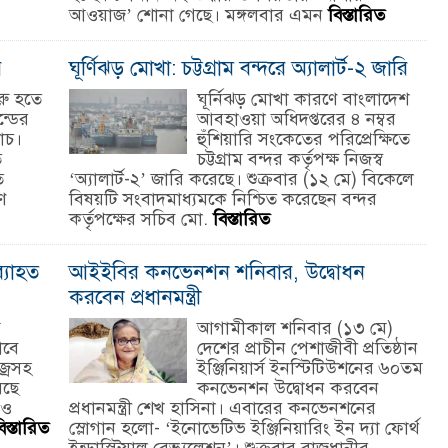
আওয়াজ’ শোনা গেছে। মঙ্গলবার এমন
বিস্তারিত
র
ঘূর্ণিঝড় মোখা: চট্টগ্রাম বন্দরে অ্যালার্ট-২ জারি
রু হতে
ঘূর্নিঝড় মোখা কারণে বাংলাদেশ
্ডের
আবহাওয়া অধিদপ্তরের ৪ নম্বর
যাচ।
হুঁশিয়ারি সংকেতের পরিপ্রেক্ষিতে
ে
চট্টগ্রাম বন্দর কর্তৃপক্ষ নিজস্ব
ত
‘অ্যালার্ট-২’ জারি করেছে। শুক্রবার (১২ মে) বিকেলে
ণ
বিষয়টি সংবাদমাধ্যমকে নিশ্চিত করেছেন বন্দর
কর্তৃপক্ষের সচিব মো.
বিস্তারিত
্যাহত
আইইবির কনভেনশন শনিবার, উদ্বোধন
করবেন প্রধানমন্ত্রী
ে
আগামীকাল শনিবার (১৩ মে)
াবে
দেশের প্রাচীন পেশাজীবী প্রতিষ্ঠান
্রসহ
ইঞ্জিনিয়ার্স ইনস্টিটিউশনের ৬০তম
েছে
কনভেনশন উদ্বোধন করবেন
 ও
প্রধানমন্ত্রী শেখ হাসিনা। এবারের কনভেনশনের
িস্তারিত
স্লোগান হলো- ‘ইনোভেটিভ ইঞ্জিনিয়ারিং ইন দ্যা ফোর্থ