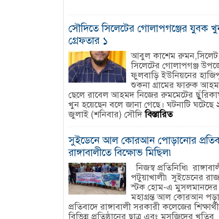
সৌদিতে সিলেটের গোলাপগঞ্জের যুবক খু
গ্রেফতার ১
আবুল কাশেম রুমন,সিলেট
সিলেটের গোলাপগঞ্জ উপজ
ফুলবাড়ি ইউনিয়নের হাজিপ
শুকনা গ্রামের ফারুক আহ
ছেলে রাবেল আহমদ নিজের রুমমেটের ছুুঁরিকা
খুন হয়েছেন বলে জানা গেছে। ঘটনাটি ঘটেছে 
জুলাই (শনিবার) সৌদি
বিস্তারিত
সুইডেনে আল কোরআন পোড়ানোর প্রতিব
রাঙ্গাবালীতে বিক্ষোভ মিছিল৷
নিজস্ব প্রতিনিধি৷ রাঙ্গাবা
পটুয়াখালী৷ সুইডেনের রাজ
স্টক হোম-এ মুসলমানদের
মহাগ্রন্ত আল কোরআন পড়
প্রতিবাদে রাঙ্গাবালী সরকারী কলেজের শিক্ষার্
বিভিন্ন প্রতিষ্ঠানের ছাত্র এবং মসজিদের খতিব