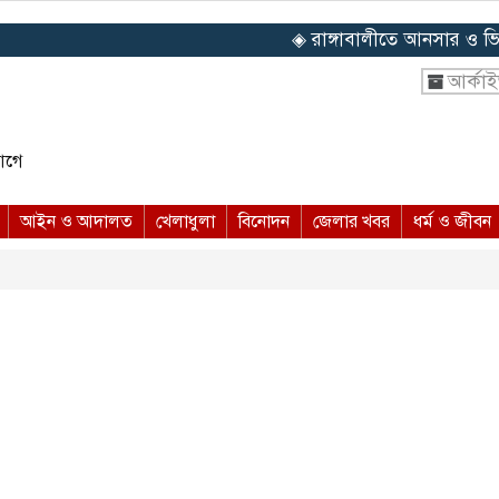
◈ রাঙ্গাবালীতে আনসার ও ভিডিপি 
আর্কা
আগে
আইন ও আদালত
খেলাধুলা
বিনোদন
জেলার খবর
ধর্ম ও জীবন