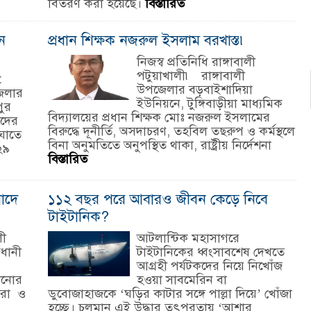
বিতরণ করা হয়েছে।
বিস্তারিত
ন
প্রধান শিক্ষক নজরুল ইসলাম বরখাস্ত৷
নিজস্ব প্রতিনিধি রাঙ্গাবালী
পটুয়াখালী৷ রাঙ্গাবালী
:
উপজেলার বড়বাইশাদিয়া
েলার
ইউনিয়নে, টুঙ্গিবাড়ীয়া মাধ্যমিক
ুর
বিদ্যালয়ের প্রধান শিক্ষক মোঃ নজরুল ইসলামের
মদের
বিরুদ্ধে দূনীর্তি, অসদাচরণ, তহবিল তছরুপ ও কর্মস্থলে
ঘাতে
বিনা অনুমতিতে অনুপস্থিত থাকা, রাষ্ট্রীয় নির্দেশনা
২৯
বিস্তারিত
াদে
১১২ বছর পরে আবারও জীবন কেড়ে নিবে
টাইটানিক?
লী
আটলান্টিক মহাসাগরে
ধানী
টাইটানিকের ধ্বংসাবশেষ দেখতে
আগ্রহী পর্যটকদের নিয়ে নিখোঁজ
ানোর
হওয়া সাবমেরিন বা
থীরা ও
ডুবোজাহাজকে ‘ঘড়ির কাটার সঙ্গে পাল্লা দিয়ে’ খোঁজা
হচ্ছে। চলমান এই উদ্ধার তৎপরতায় ‘আশার