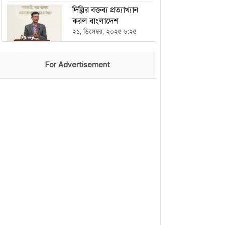
দিল্লির বক্তব্য প্রত্যাখ্যান
করল বাংলাদেশ
২১, ডিসেম্বর, ২০২৫ ৬:২৫
ভারতকে হারিয়ে এশিয়া
For Advertisement
কাপে চ্যাম্পিয়ন পাকিস্তান
২১, ডিসেম্বর, ২০২৫ ৬:২৩
এখন থেকে যৌথ বাহিনীর
অভিযান চলবে : ইসি
২১, ডিসেম্বর, ২০২৫ ৬:২১
হযরত শাহজালাল
আন্তর্জাতিক বিমানবন্দরে
আগুন, ২১ আনসার সদস্য
আহত
১৮, অক্টোবর, ২০২৫ ৯:১০
দুর্গোৎসবে নিরাপত্তা
জোরদার: নৌবাহিনী ও